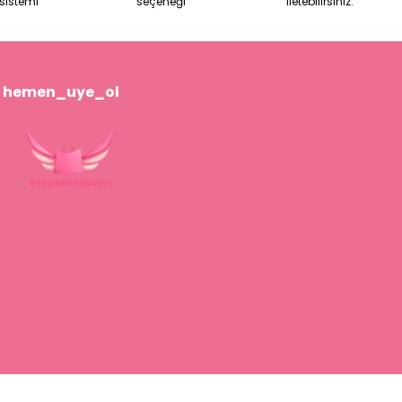
sistemi
seçeneği
iletebilirsiniz.
hemen_uye_ol