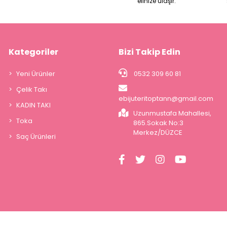
elinize ulaşır.
Kategoriler
Bizi Takip Edin
Yeni Ürünler
0532 309 60 81
Çelik Takı
ebijuteritoptann@gmail.com
KADIN TAKI
Uzunmustafa Mahallesi,
Toka
865.Sokak No:3
Merkez/DÜZCE
Saç Ürünleri