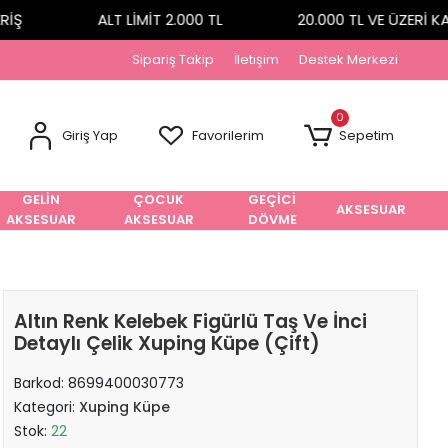
Ş
ALT LİMİT 2.000 TL
20.000 TL VE ÜZERİ KA
Sipariş Takip
İletişim
Destek Merkezi
0
Giriş Yap
Favorilerim
Sepetim
GELİN
ÇOCUK
GEÇİCİ
AKSESUAR
AKSESUAR
AKSESUAR
DÖVME
Altın Renk Kelebek Figürlü Taş Ve İnci
Detaylı Çelik Xuping Küpe (Çift)
Barkod:
8699400030773
Kategori:
Xuping Küpe
Stok:
22