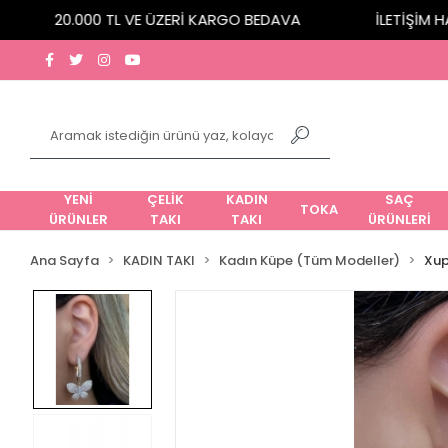
20.000 TL VE ÜZERİ KARGO BEDAVA
İLETİŞİM HATT
YENİ
ÇELİK
KADIN
SAÇ
TOKA
ÜRÜNLER
TAKI
TAKI
ÜRÜNLERİ
Ana Sayfa
KADIN TAKI
Kadın Küpe (Tüm Modeller)
Xup