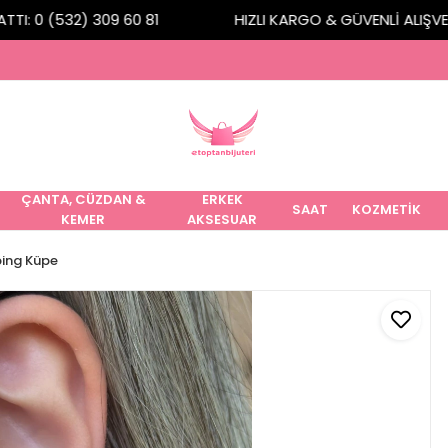
I: 0 (532) 309 60 81
HIZLI KARGO & GÜVENLİ ALIŞVERİ
ÇANTA, CÜZDAN &
ERKEK
SAAT
KOZMETİK
KEMER
AKSESUAR
ing Küpe