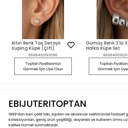
Altın Renk Taş Detaylı
Gümüş Renk 3'lü Xuping
Xuping Küpe (Çift)
Halka Küpe Set
8699400193096
86994001920
Toptan Fiyatlarımızı
Toptan Fiyatlar
Görmek İçin Üye Olun
Görmek İçin Üye
EBIJUTERITOPTAN
1999’dan beri çelik takı, bijuteri ve aksesuar sektöründe faaliyet
koleksiyonları, geniş ürün çeşitliliği, dayanıklı ve kullanım ömrü u
kaliteli hizmet sunmaktadır.