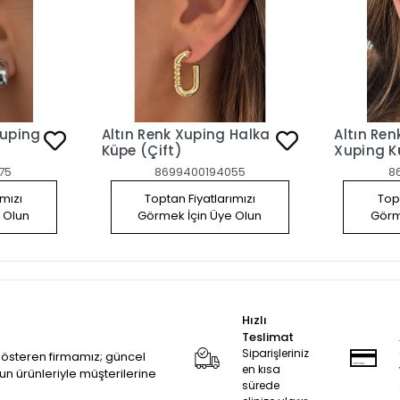
Altın Renk Xuping Halka
Altın Ren
Küpe (Çift)
Xu
75
8699400194055
8
ımızı
Toptan Fiyatlarımızı
Topt
 Olun
Görmek İçin Üye Olun
Görm
Hızlı
Teslimat
Siparişleriniz
 gösteren firmamız; güncel
en kısa
zun ürünleriyle müşterilerine
sürede