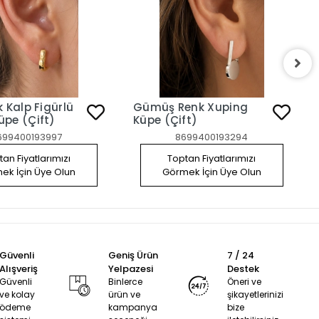
k Kalp Figürlü
Gümüş Renk Xuping
ping Küpe (Çift)
Küpe (Çift)
699400193997
8699400193294
an Fiyatlarımızı
Toptan Fiyatlarımızı
ek İçin Üye Olun
Görmek İçin Üye Olun
Güvenli
Geniş Ürün
7 / 24
Alışveriş
Yelpazesi
Destek
Güvenli
Binlerce
Öneri ve
ve kolay
ürün ve
şikayetlerinizi
ödeme
kampanya
bize