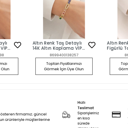
aylı
Altın Renk Taş Detaylı
Altın Ren
 VİP
14K Altın Kaplama VİP
Figürlü T
Bileklik
Altın Ka
88
8699400138257
8
Bileklik
ımızı
Toptan Fiyatlarımızı
Topt
 Olun
Görmek İçin Üye Olun
Görm
Hızlı
Teslimat
Siparişleriniz
 gösteren firmamız; güncel
en kısa
zun ürünleriyle müşterilerine
sürede