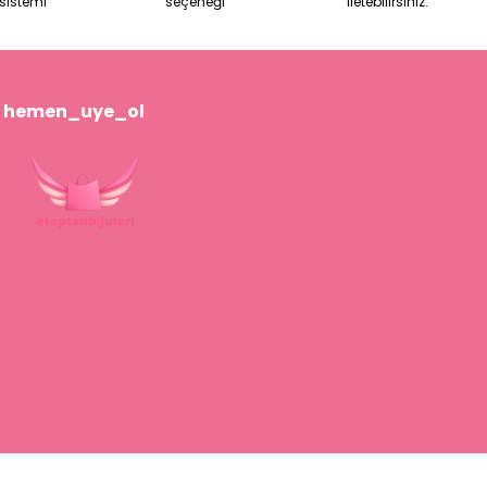
sistemi
seçeneği
iletebilirsiniz.
hemen_uye_ol