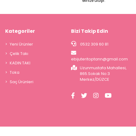
elinize ulaşır.
Kategoriler
Bizi Takip Edin
Yeni Ürünler
0532 309 60 81
Çelik Takı
ebijuteritoptann@gmail.com
KADIN TAKI
Uzunmustafa Mahallesi,
Toka
865.Sokak No:3
Merkez/DÜZCE
Saç Ürünleri