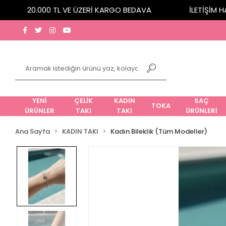
20.000 TL VE ÜZERİ KARGO BEDAVA
İLETİŞİM HATT
YENİ
ÇELİK
KADIN
SAÇ
TOKA
ÜRÜNLER
TAKI
TAKI
ÜRÜNLERİ
Ana Sayfa
KADIN TAKI
Kadın Bileklik (Tüm Modeller)