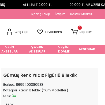
Ş
ALT LİMİT 2.000 TL
20.000 TL VE ÜZERİ KA
Sipariş Takip
İletişim
Destek Merkezi
0
Giriş Yap
Favorilerim
Sepetim
GELİN
ÇOCUK
GEÇİCİ
AKSESUAR
AKSESUAR
AKSESUAR
DÖVME
Gümüş Renk Yıldız Figürlü Bileklik
Barkod:
8699400080938
Kategori:
Kadın Bileklik (Tüm Modeller)
Stok:
34
Renk: