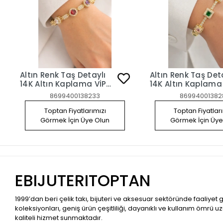
Altın Renk Taş Detaylı
Altın Renk Taş Det
14K Altın Kaplama VİP
14K Altın Kaplama
Bileklik
Bileklik
8699400138233
86994001382
Toptan Fiyatlarımızı
Toptan Fiyatlar
Görmek İçin Üye Olun
Görmek İçin Üye
EBIJUTERITOPTAN
1999’dan beri çelik takı, bijuteri ve aksesuar sektöründe faaliyet
koleksiyonları, geniş ürün çeşitliliği, dayanıklı ve kullanım ömrü u
kaliteli hizmet sunmaktadır.