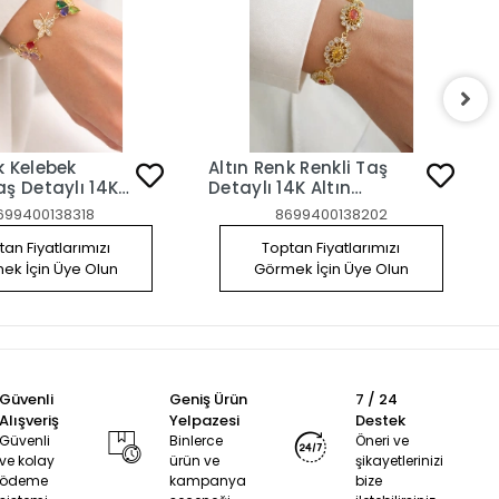
k Kelebek
Altın Renk Renkli Taş
aş Detaylı 14K
Detaylı 14K Altın
plama VİP
Kaplama VİP Bileklik
699400138318
8699400138202
an Fiyatlarımızı
Toptan Fiyatlarımızı
ek İçin Üye Olun
Görmek İçin Üye Olun
Güvenli
Geniş Ürün
7 / 24
Alışveriş
Yelpazesi
Destek
Güvenli
Binlerce
Öneri ve
ve kolay
ürün ve
şikayetlerinizi
ödeme
kampanya
bize