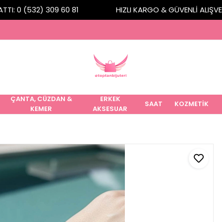
I: 0 (532) 309 60 81
HIZLI KARGO & GÜVENLİ ALIŞVERİ
ÇANTA, CÜZDAN &
ERKEK
SAAT
KOZMETİK
KEMER
AKSESUAR