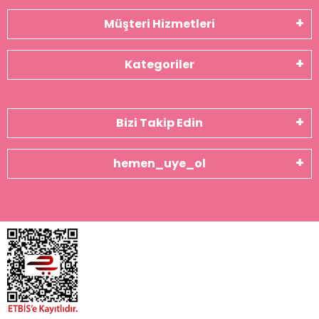
Müşteri Hizmetleri
Kategoriler
Bizi Takip Edin
hemen_uye_ol