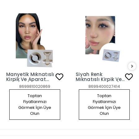
Manyetik Mıknatıslı
Siyah Renk
Kirpik Ve Aparat
Mıknatıslı Kirpik Ve
Seti (001)
Aparat Seti (003)
8699810020869
8699400027414
Toptan
Toptan
Fiyatlarımızı
Fiyatlarımızı
Görmek İçin Üye
Görmek İçin Üye
Olun
Olun