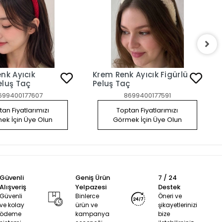
enk Ayıcık
Krem Renk Ayıcık Figürlü
eluş Taç
Peluş Taç
699400177607
8699400177591
an Fiyatlarımızı
Toptan Fiyatlarımızı
ek İçin Üye Olun
Görmek İçin Üye Olun
Güvenli
Geniş Ürün
7 / 24
Alışveriş
Yelpazesi
Destek
Güvenli
Binlerce
Öneri ve
ve kolay
ürün ve
şikayetlerinizi
ödeme
kampanya
bize