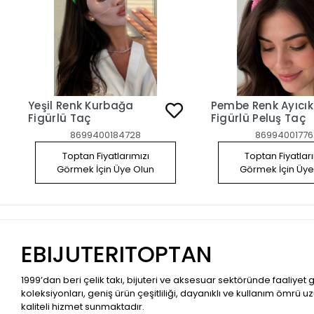
Yeşil Renk Kurbağa
Pembe Renk Ayıcık
Figürlü Taç
Figürlü Peluş Taç
8699400184728
86994001776
Toptan Fiyatlarımızı
Toptan Fiyatlar
Görmek İçin Üye Olun
Görmek İçin Üye
EBIJUTERITOPTAN
1999’dan beri çelik takı, bijuteri ve aksesuar sektöründe faaliyet
koleksiyonları, geniş ürün çeşitliliği, dayanıklı ve kullanım ömrü u
kaliteli hizmet sunmaktadır.