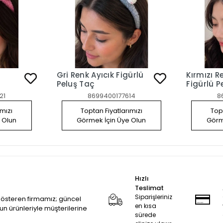
Gri Renk Ayıcık Figürlü
Kırmızı R
Peluş Taç
Figürlü P
21
8699400177614
8
ımızı
Toptan Fiyatlarımızı
Topt
 Olun
Görmek İçin Üye Olun
Görm
Hızlı
Teslimat
Siparişleriniz
 gösteren firmamız; güncel
en kısa
zun ürünleriyle müşterilerine
sürede