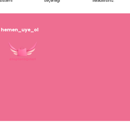
sistemi
seçeneği
iletebilirsiniz.
hemen_uye_ol