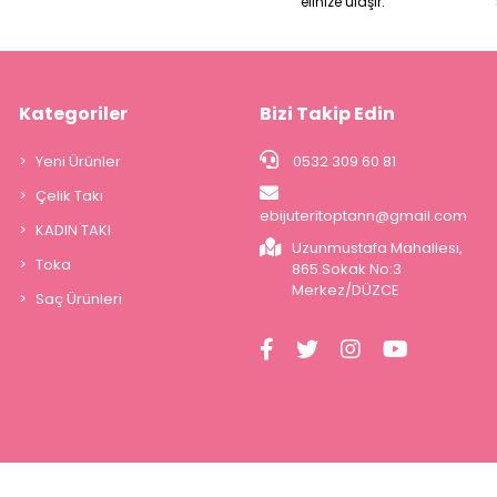
elinize ulaşır.
Kategoriler
Bizi Takip Edin
Yeni Ürünler
0532 309 60 81
Çelik Takı
ebijuteritoptann@gmail.com
KADIN TAKI
Uzunmustafa Mahallesi,
Toka
865.Sokak No:3
Merkez/DÜZCE
Saç Ürünleri