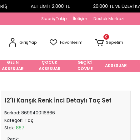
Ş
ALT LİMİT 2.000 TL
20.000 TL VE ÜZERİ KA
Sipariş Takip
İletişim
Destek Merkezi
0
Giriş Yap
Favorilerim
Sepetim
GELİN
ÇOCUK
GEÇİCİ
AKSESUAR
AKSESUAR
AKSESUAR
DÖVME
12´li Karışık Renk İnci Detaylı Taç Set
Barkod:
8699400116866
Kategori:
Taç
Stok:
887
Renk: