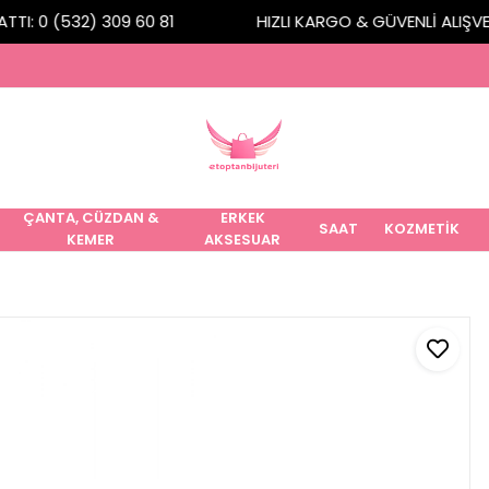
I: 0 (532) 309 60 81
HIZLI KARGO & GÜVENLİ ALIŞVERİ
ÇANTA, CÜZDAN &
ERKEK
SAAT
KOZMETİK
KEMER
AKSESUAR