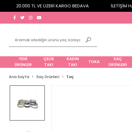
20.000 TL VE ÜZERİ KARGO BEDAVA
İLETİŞİM HATT
YENİ
ÇELİK
KADIN
SAÇ
TOKA
ÜRÜNLER
TAKI
TAKI
ÜRÜNLERİ
Ana Sayfa
Saç Ürünleri
Taç