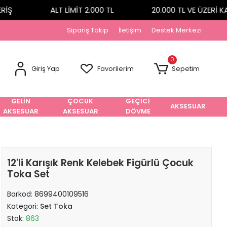
Ş
ALT LİMİT 2.000 TL
20.000 TL VE ÜZERİ KA
Sipariş Takip
İletişim
Destek Merkezi
0
Giriş Yap
Favorilerim
Sepetim
GELİN
ÇOCUK
GEÇİCİ
AKSESUAR
AKSESUAR
AKSESUAR
DÖVME
12'li Karışık Renk Kelebek Figürlü Çocuk
Toka Set
Barkod:
8699400109516
Kategori:
Set Toka
Stok:
863