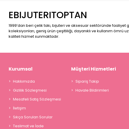
EBIJUTERITOPTAN
1999’dan beri çelik takı, bijuteri ve aksesuar sektöründe faaliyet
koleksiyonları, geniş ürün çeşitliliği, dayanıklı ve kullanım ömrü u
kaliteli hizmet sunmaktadır.
Kurumsal
Müşteri Hizmetleri
Hakkımızda
Sipariş Takip
Gizlilik Sözleşmesi
Havale Bildirimleri
Mesafeli Satış Sözleşmesi
İletişim
Sıkça Sorulan Sorular
Teslimat ve İade