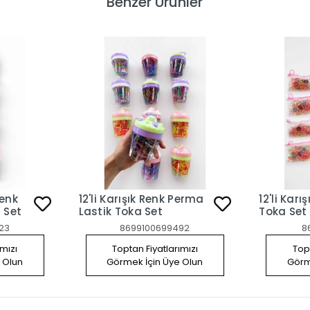
Benzer Ürünler
12'li Karışık Renk Perma
12'li Karı
ka Set
Lastik Toka Set
Toka Set
23
8699100699492
8
ımızı
Toptan Fiyatlarımızı
Topt
 Olun
Görmek İçin Üye Olun
Görm