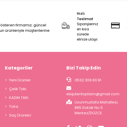
Hızlı
Teslimat
Siparişleriniz
 gösteren firmamız; güncel
en kısa
zun ürünleriyle müşterilerine
sürede
elinize ulaşır.
Kategoriler
Bizi Takip Edin
Yeni Ürünler
0532 309 60 81
Çelik Takı
ebijuteritoptann@gmail.com
KADIN TAKI
Uzunmustafa Mahallesi,
Toka
865.Sokak No:3
Merkez/DÜZCE
Saç Ürünleri