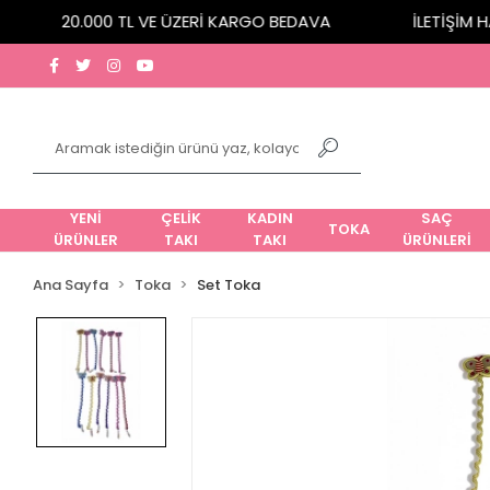
20.000 TL VE ÜZERİ KARGO BEDAVA
İLETİŞİM HAT
YENİ
ÇELİK
KADIN
SAÇ
TOKA
ÜRÜNLER
TAKI
TAKI
ÜRÜNLERİ
Ana Sayfa
Toka
Set Toka