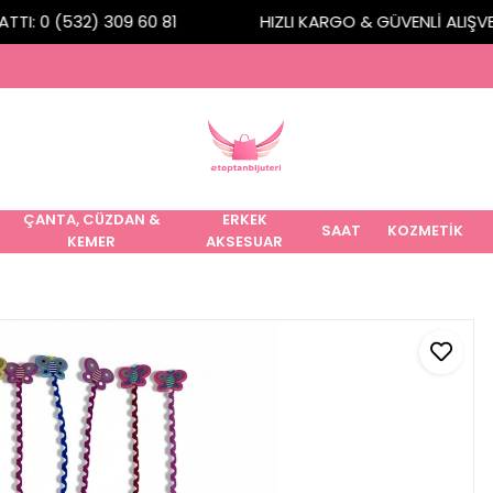
TI: 0 (532) 309 60 81
HIZLI KARGO & GÜVENLİ ALIŞVERİ
ÇANTA, CÜZDAN &
ERKEK
SAAT
KOZMETİK
KEMER
AKSESUAR