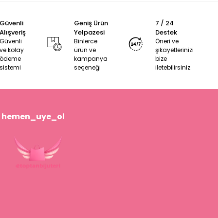
Güvenli
Geniş Ürün
7 / 24
Alışveriş
Yelpazesi
Destek
Güvenli
Binlerce
Öneri ve
ve kolay
ürün ve
şikayetlerinizi
ödeme
kampanya
bize
sistemi
seçeneği
iletebilirsiniz.
hemen_uye_ol