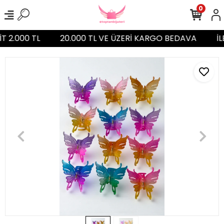
0
İT 2.000 TL
20.000 TL VE ÜZERİ KARGO BEDAVA
İL