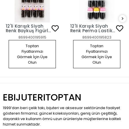
12'li Karışık Siyah
12'li Karışık Siyah
Renk Baykuş Figürlü
Renk Perma Lastik
Perma Lastik Toka
Toka Set
8699400195915
8699400195823
Set
Toptan
Toptan
Fiyatlarımızı
Fiyatlarımızı
Görmek İçin Üye
Görmek İçin Üye
Olun
Olun
EBIJUTERITOPTAN
1999’dan beri çelik takı, bijuteri ve aksesuar sektöründe faaliyet
gösteren firmamız; güncel koleksiyonları, geniş ürün çeşitliliği,
dayanıklı ve kullanım ömrü uzun ürünleriyle müşterilerine kaliteli
hizmet sunmaktadır.