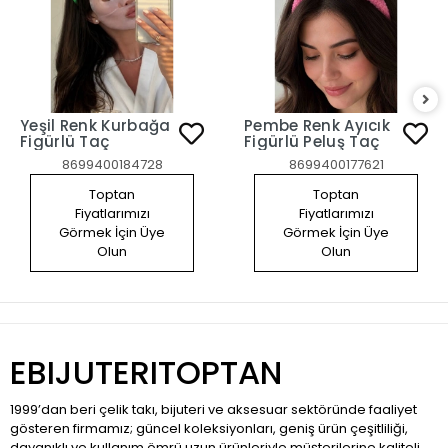
Yeşil Renk Kurbağa
Pembe Renk Ayıcık
Figürlü Taç
Figürlü Peluş Taç
8699400184728
8699400177621
Toptan
Toptan
Fiyatlarımızı
Fiyatlarımızı
Görmek İçin Üye
Görmek İçin Üye
Olun
Olun
EBIJUTERITOPTAN
1999’dan beri çelik takı, bijuteri ve aksesuar sektöründe faaliyet
gösteren firmamız; güncel koleksiyonları, geniş ürün çeşitliliği,
dayanıklı ve kullanım ömrü uzun ürünleriyle müşterilerine kaliteli