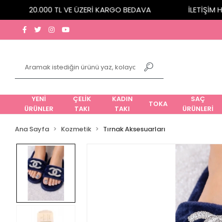
20.000 TL VE ÜZERİ KARGO BEDAVA
İLETİŞİM HAT
YENİ
ÇELİK
KADIN
SAÇ
TOKA
ÜRÜNLER
TAKI
TAKI
ÜRÜNLERİ
Ana Sayfa
Kozmetik
Tırnak Aksesuarları