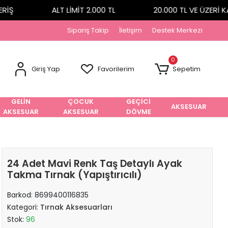
Ş
ALT LİMİT 2.000 TL
20.000 TL VE ÜZERİ KA
Sipariş Takip
İletişim
Destek Merkezi
0
Giriş Yap
Favorilerim
Sepetim
GELİN
ÇOCUK
GEÇİCİ
AKSESUAR
AKSESUAR
AKSESUAR
DÖVME
24 Adet Mavi Renk Taş Detaylı Ayak
Takma Tırnak (Yapıştırıcılı)
Barkod:
8699400116835
Kategori:
Tırnak Aksesuarları
Stok:
96