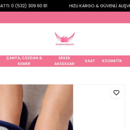
TI: 0 (532) 309 60 81
HIZLI KARGO & GÜVENLİ ALIŞVERİ
ÇANTA, CÜZDAN &
ERKEK
SAAT
KOZMETİK
KEMER
AKSESUAR