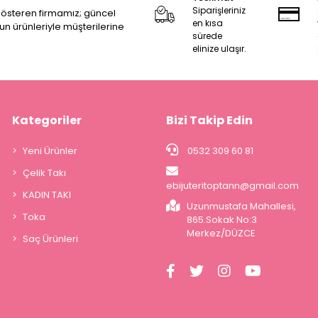
Siparişleriniz
 gösteren firmamız; güncel
en kısa
zun ürünleriyle müşterilerine
sürede
elinize ulaşır.
Kategoriler
Bizi Takip Edin
Yeni Ürünler
0532 309 60 81
Çelik Takı
ebijuteritoptann@gmail.com
KADIN TAKI
Uzunmustafa Mahallesi,
Toka
865.Sokak No:3
Merkez/DÜZCE
Saç Ürünleri