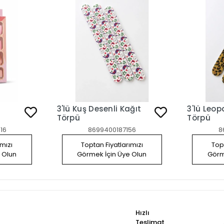
3'lü Kuş Desenli Kağıt
3'lü Leopar 
Törpü
Törpü
16
8699400187156
8
ımızı
Toptan Fiyatlarımızı
Topt
 Olun
Görmek İçin Üye Olun
Görm
Hızlı
Teslimat