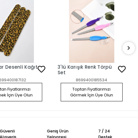
Desenli Kağıt
3'lü Karışık Renk Törpü
Set
699400187132
8699400185534
an Fiyatlarımızı
Toptan Fiyatlarımızı
ek İçin Üye Olun
Görmek İçin Üye Olun
Güvenli
Geniş Ürün
7 / 24
Alışveriş
Yelpazesi
Destek