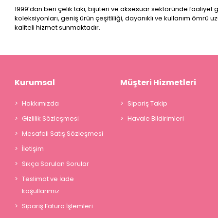
1999’dan beri çelik takı, bijuteri ve aksesuar sektöründe faaliyet
koleksiyonları, geniş ürün çeşitliliği, dayanıklı ve kullanım ömrü u
kaliteli hizmet sunmaktadır.
Kurumsal
Müşteri Hizmetleri
Hakkımızda
Sipariş Takip
Gizlilik Sözleşmesi
Havale Bildirimleri
Mesafeli Satış Sözleşmesi
İletişim
Sıkça Sorulan Sorular
Teslimat ve İade
koşullarımız
Sipariş Fatura İşlemleri