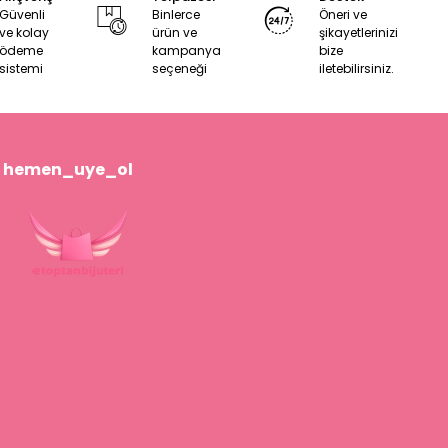
Güvenli
Binlerce
Öneri ve
ve kolay
ürün ve
şikayetlerinizi
ödeme
kampanya
bize
sistemi
seçeneği
iletebilirsiniz.
hemen_uye_ol