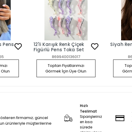
us Pens
12'li Karışık Renk Çiçek
Siyah Re
Figürlü Pens Toka Set
65
8699400136017
8
ımızı
Toptan Fiyatlarımızı
Topt
 Olun
Görmek İçin Üye Olun
Görm
Hızlı
Teslimat
Siparişleriniz
 gösteren firmamız; güncel
en kısa
zun ürünleriyle müşterilerine
sürede