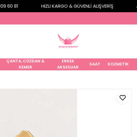
 60 81
HIZLI KARGO & GÜVENLİ ALIŞVERİŞ
ALT
ÇANTA, CÜZDAN &
ERKEK
SAAT
KOZMETİK
KEMER
AKSESUAR