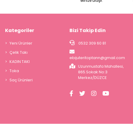
elinize ulaşır.
Kategoriler
Bizi Takip Edin
Yeni Ürünler
0532 309 60 81
Çelik Takı
ebijuteritoptann@gmail.com
KADIN TAKI
Uzunmustafa Mahallesi,
Toka
865.Sokak No:3
Merkez/DÜZCE
Saç Ürünleri