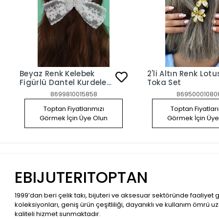
Beyaz Renk Kelebek
2'li Altın Renk Lot
Figürlü Dantel Kurdele
Toka Set
Pens Toka
8699810015858
86950001080
Toptan Fiyatlarımızı
Toptan Fiyatlar
Görmek İçin Üye Olun
Görmek İçin Üye
EBIJUTERITOPTAN
1999’dan beri çelik takı, bijuteri ve aksesuar sektöründe faaliyet
koleksiyonları, geniş ürün çeşitliliği, dayanıklı ve kullanım ömrü u
kaliteli hizmet sunmaktadır.