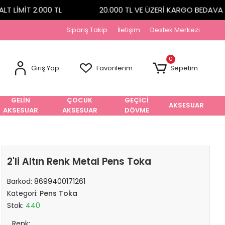
 LİMİT 2.000 TL
20.000 TL VE ÜZERİ KARGO BEDAVA
Sipariş Takip
İletişim
Destek Merkezi
0
Giriş Yap
Favorilerim
Sepetim
GELİN
ÇOCUK
GEÇİCİ
AKSESUAR
AKSESUAR
AKSESUAR
DÖVME
2'li Altın Renk Metal Pens Toka
Barkod:
8699400171261
Kategori:
Pens Toka
Stok:
440
Renk: