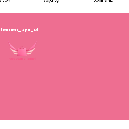
sistemi
seçeneği
iletebilirsiniz.
hemen_uye_ol