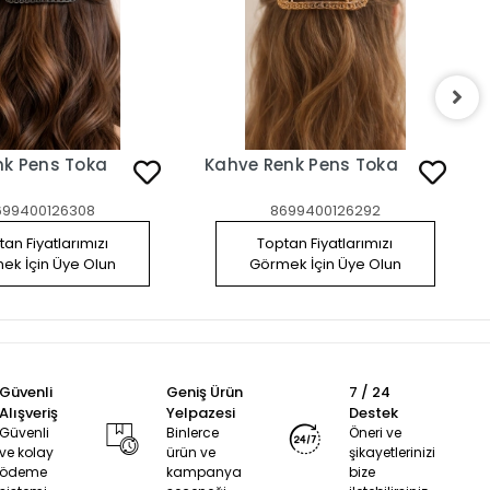
nk Pens Toka
Kahve Renk Pens Toka
699400126308
8699400126292
an Fiyatlarımızı
Toptan Fiyatlarımızı
ek İçin Üye Olun
Görmek İçin Üye Olun
Güvenli
Geniş Ürün
7 / 24
Alışveriş
Yelpazesi
Destek
Güvenli
Binlerce
Öneri ve
ve kolay
ürün ve
şikayetlerinizi
ödeme
kampanya
bize