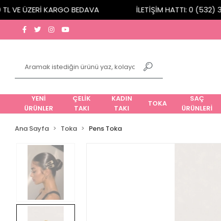
L VE ÜZERİ KARGO BEDAVA
İLETİŞİM HATTI: 0 (532) 309
YENİ
ÇELİK
KADIN
SAÇ
TOKA
ÜRÜNLER
TAKI
TAKI
ÜRÜNLERİ
Ana Sayfa
Toka
Pens Toka