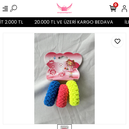
0
T 2.000 TL
20.000 TL VE ÜZERİ KARGO BEDAVA
İL