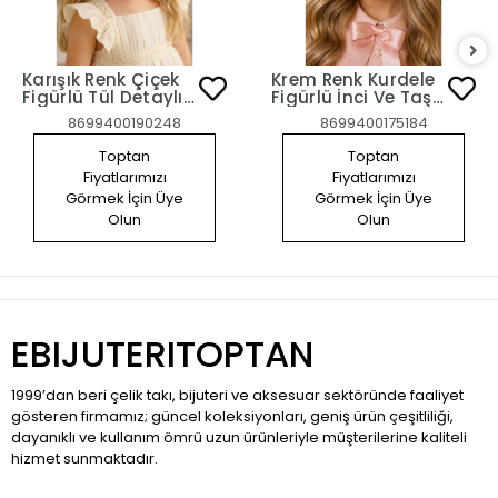
Karışık Renk Çiçek
Krem Renk Kurdele
Figürlü Tül Detaylı
Figürlü İnci Ve Taş
Çocuk Saç Bandı
Detaylı Çocuk Saç
8699400190248
8699400175184
Bandı
Toptan
Toptan
Fiyatlarımızı
Fiyatlarımızı
Görmek İçin Üye
Görmek İçin Üye
Olun
Olun
EBIJUTERITOPTAN
1999’dan beri çelik takı, bijuteri ve aksesuar sektöründe faaliyet
gösteren firmamız; güncel koleksiyonları, geniş ürün çeşitliliği,
dayanıklı ve kullanım ömrü uzun ürünleriyle müşterilerine kaliteli
hizmet sunmaktadır.