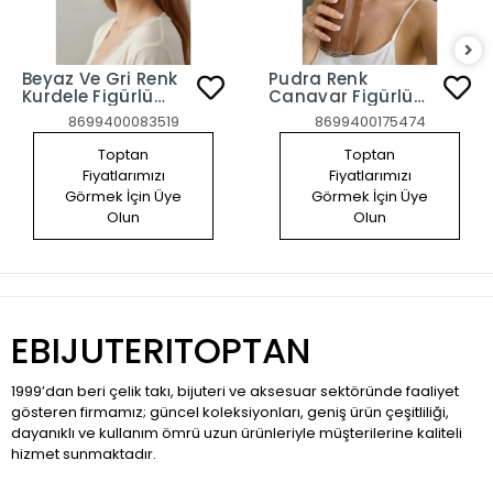
Beyaz Ve Gri Renk
Pudra Renk
Kurdele Figürlü
Canavar Figürlü
Leopar Desenli Saç
Peluş Saç Bandı
8699400083519
8699400175474
Bandı
Toptan
Toptan
Fiyatlarımızı
Fiyatlarımızı
Görmek İçin Üye
Görmek İçin Üye
Olun
Olun
EBIJUTERITOPTAN
1999’dan beri çelik takı, bijuteri ve aksesuar sektöründe faaliyet
gösteren firmamız; güncel koleksiyonları, geniş ürün çeşitliliği,
dayanıklı ve kullanım ömrü uzun ürünleriyle müşterilerine kaliteli
hizmet sunmaktadır.