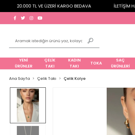
20.000 TL VE ÜZERİ KARGO BEDAVA
İLETİŞİM HAT
YENİ
ÇELİK
KADIN
SAÇ
TOKA
ÜRÜNLER
TAKI
TAKI
ÜRÜNLERİ
Ana Sayfa
Çelik Takı
Çelik Kolye