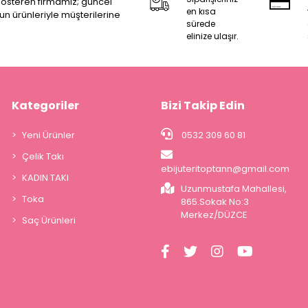
 gösteren firmamız; güncel
en kısa
zun ürünleriyle müşterilerine
sürede
elinize ulaşır.
Kategoriler
Bizi Takip Edin
Yeni Ürünler
0532 309 60 81
Çelik Takı
ebijuteritoptann@gmail.com
KADIN TAKI
Uzunmustafa Mahallesi,
Toka
865.Sokak No:3
Merkez/DÜZCE
Saç Ürünleri