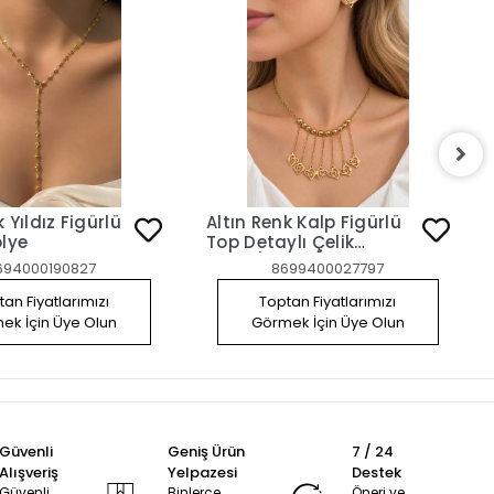
 Yıldız Figürlü
Altın Renk Kalp Figürlü
olye
Top Detaylı Çelik
Kolye/Küpe Set
694000190827
8699400027797
an Fiyatlarımızı
Toptan Fiyatlarımızı
ek İçin Üye Olun
Görmek İçin Üye Olun
Güvenli
Geniş Ürün
7 / 24
Alışveriş
Yelpazesi
Destek
Güvenli
Binlerce
Öneri ve