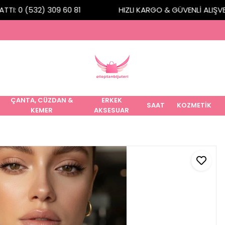
TI: 0 (532) 309 60 81
HIZLI KARGO & GÜVENLİ ALIŞVERİ
ÇANTA, CÜZDAN &
ERKEK
SAAT
KOZMETİK
KEMER
AKSESUAR