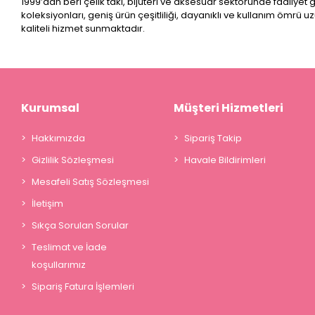
1999’dan beri çelik takı, bijuteri ve aksesuar sektöründe faaliyet
koleksiyonları, geniş ürün çeşitliliği, dayanıklı ve kullanım ömrü u
kaliteli hizmet sunmaktadır.
Kurumsal
Müşteri Hizmetleri
Hakkımızda
Sipariş Takip
Gizlilik Sözleşmesi
Havale Bildirimleri
Mesafeli Satış Sözleşmesi
İletişim
Sıkça Sorulan Sorular
Teslimat ve İade
koşullarımız
Sipariş Fatura İşlemleri