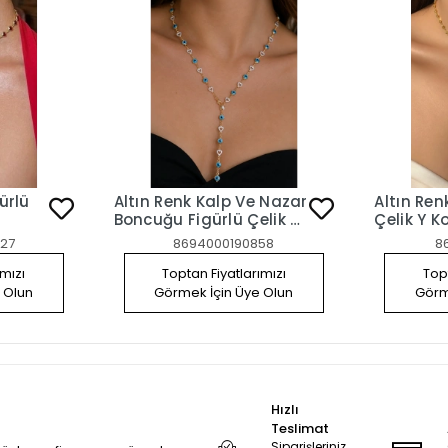
ürlü
Altın Renk Kalp Ve Nazar
Altın Renk
Boncuğu Figürlü Çelik Y
Çelik Y K
Kolye
27
8694000190858
8
ımızı
Toptan Fiyatlarımızı
Topt
 Olun
Görmek İçin Üye Olun
Görm
Hızlı
Teslimat
Siparişleriniz