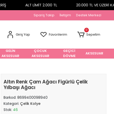
Ş
ALT LİMİT 2.000 TL
20.000 TL VE ÜZERİ K
Sipariş Takip
İletişim
Destek Merkezi
0
Giriş Yap
Favorilerim
Sepetim
GELİN
ÇOCUK
GEÇİCİ
AKSESUAR
AKSESUAR
AKSESUAR
DÖVME
Altın Renk Çam Ağacı Figürlü Çelik
Yılbaşı Ağacı
Barkod:
8699400098940
Kategori:
Çelik Kolye
Stok:
46