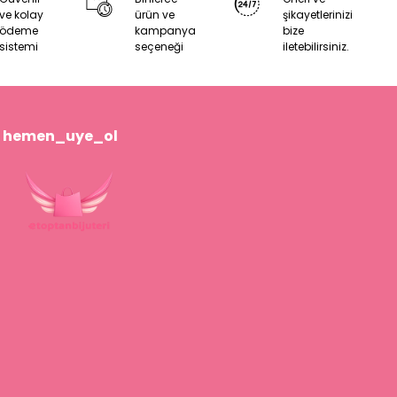
ve kolay
ürün ve
şikayetlerinizi
ödeme
kampanya
bize
sistemi
seçeneği
iletebilirsiniz.
hemen_uye_ol