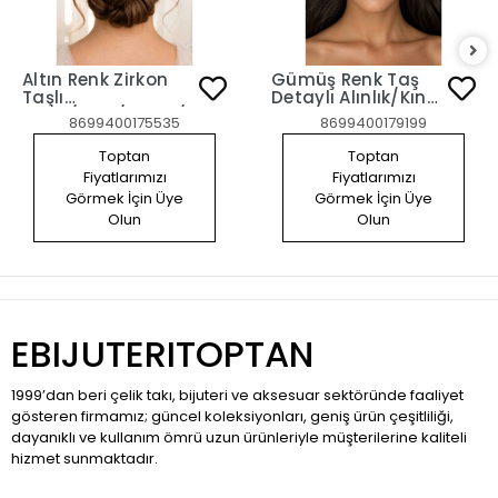
Altın Renk Zirkon
Gümüş Renk Taş
Taşlı
Detaylı Alınlık/Kına
Gelin/Kına/Nişan/Söz
Aksesuarı
8699400175535
8699400179199
Tasarım Saç
Aksesuarı
Toptan
Toptan
Fiyatlarımızı
Fiyatlarımızı
Görmek İçin Üye
Görmek İçin Üye
Olun
Olun
EBIJUTERITOPTAN
1999’dan beri çelik takı, bijuteri ve aksesuar sektöründe faaliyet
gösteren firmamız; güncel koleksiyonları, geniş ürün çeşitliliği,
dayanıklı ve kullanım ömrü uzun ürünleriyle müşterilerine kaliteli
hizmet sunmaktadır.