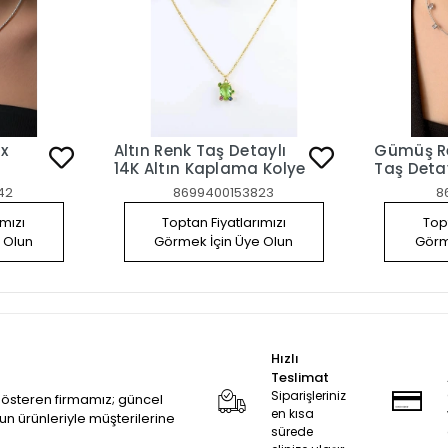
x
Altın Renk Taş Detaylı
Gümüş Re
14K Altın Kaplama Kolye
Taş Deta
Kolye
42
8699400153823
8
ımızı
Toptan Fiyatlarımızı
Topt
 Olun
Görmek İçin Üye Olun
Görm
Hızlı
Teslimat
Siparişleriniz
 gösteren firmamız; güncel
en kısa
zun ürünleriyle müşterilerine
sürede