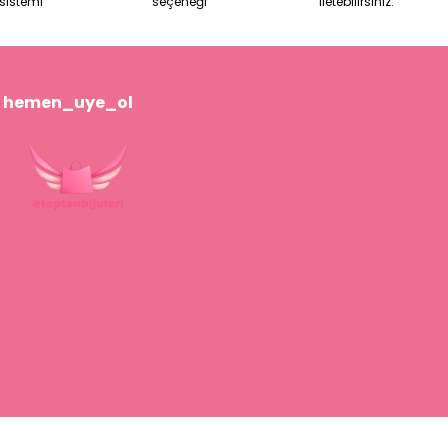
sistemi
seçeneği
iletebilirsiniz.
hemen_uye_ol