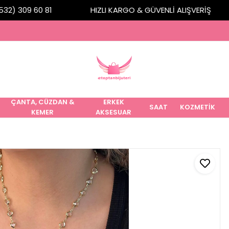
2) 309 60 81
HIZLI KARGO & GÜVENLİ ALIŞVERİŞ
ÇANTA, CÜZDAN &
ERKEK
SAAT
KOZMETİK
KEMER
AKSESUAR