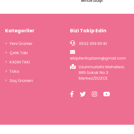
elinize ulaşır.
Kategoriler
Bizi Takip Edin
Yeni Ürünler
0532 309 60 81
Çelik Takı
ebijuteritoptann@gmail.com
KADIN TAKI
Uzunmustafa Mahallesi,
Toka
865.Sokak No:3
Merkez/DÜZCE
Saç Ürünleri