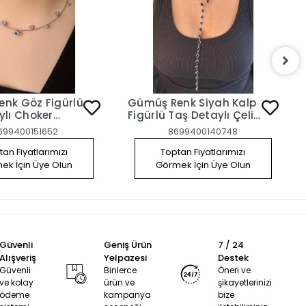
nk Göz Figürlü
Gümüş Renk Siyah Kalp
ylı Choker
Figürlü Taş Detaylı Çelik
Y Kolye
699400151652
8699400140748
an Fiyatlarımızı
Toptan Fiyatlarımızı
ek İçin Üye Olun
Görmek İçin Üye Olun
Güvenli
Geniş Ürün
7 / 24
Alışveriş
Yelpazesi
Destek
Güvenli
Binlerce
Öneri ve
ve kolay
ürün ve
şikayetlerinizi
ödeme
kampanya
bize