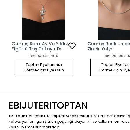
Gümüş Renk Ay Ve Yıldız
Gümüş Renk Unise
Figürlü Taş Detaylı Tx
Zincir Kolye
Kolye
8699400191504
86920000791
Toptan Fiyatlarımızı
Toptan Fiyatlar
Görmek İçin Üye Olun
Görmek İçin Üye
EBIJUTERITOPTAN
1999’dan beri çelik takı, bijuteri ve aksesuar sektöründe faaliyet
koleksiyonları, geniş ürün çeşitliliği, dayanıklı ve kullanım ömrü u
kaliteli hizmet sunmaktadır.