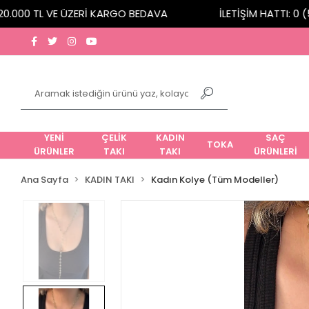
000 TL VE ÜZERİ KARGO BEDAVA
İLETİŞİM HATTI: 0 (53
YENİ
ÇELİK
KADIN
SAÇ
TOKA
ÜRÜNLER
TAKI
TAKI
ÜRÜNLERİ
Ana Sayfa
KADIN TAKI
Kadın Kolye (Tüm Modeller)