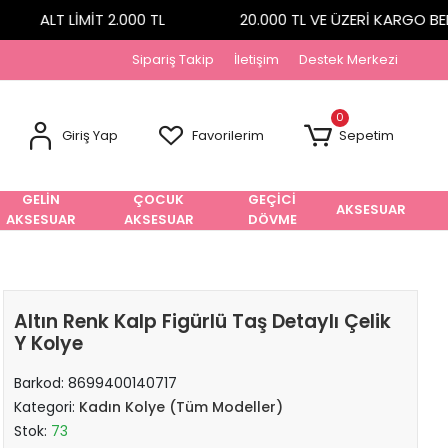
ALT LİMİT 2.000 TL
20.000 TL VE ÜZERİ KARGO BEDA
Sipariş Takip
İletişim
Destek Merkezi
0
Giriş Yap
Favorilerim
Sepetim
GELİN
ÇOCUK
GEÇİCİ
AKSESUAR
AKSESUAR
AKSESUAR
DÖVME
Altın Renk Kalp Figürlü Taş Detaylı Çelik
Y Kolye
Barkod:
8699400140717
Kategori:
Kadın Kolye (Tüm Modeller)
Stok:
73