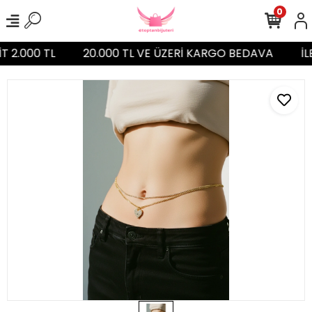
0
T 2.000 TL
20.000 TL VE ÜZERİ KARGO BEDAVA
İL