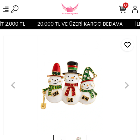
0
İT 2.000 TL
20.000 TL VE ÜZERİ KARGO BEDAVA
İL