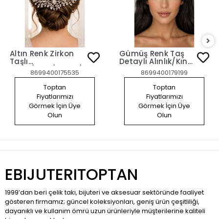
Altın Renk Zirkon
Gümüş Renk Taş
Taşlı
Detaylı Alınlık/Kına
Gelin/Kına/Nişan/Söz
Aksesuarı
8699400175535
8699400179199
Tasarım Saç
Aksesuarı
Toptan
Toptan
Fiyatlarımızı
Fiyatlarımızı
Görmek İçin Üye
Görmek İçin Üye
Olun
Olun
EBIJUTERITOPTAN
1999’dan beri çelik takı, bijuteri ve aksesuar sektöründe faaliyet
gösteren firmamız; güncel koleksiyonları, geniş ürün çeşitliliği,
dayanıklı ve kullanım ömrü uzun ürünleriyle müşterilerine kaliteli