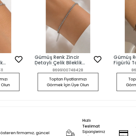
r
Gümüş Renk Zincir
Gümüş R
ik
Detaylı Çelik Bileklik
Figürlü Taş
(Unısex)
Bileklik
11
8699100748428
8
ımızı
Toptan Fiyatlarımızı
Topt
 Olun
Görmek İçin Üye Olun
Görm
Hızlı
Teslimat
Siparişleriniz
 gösteren firmamız; güncel