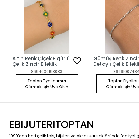
Altın Renk Çiçek Figürlü
Gümüş Renk Zinci
Çelik Zincir Bileklik
Detaylı Çelik Bilekl
(Unısex)
8694000193033
86991007484
Toptan Fiyatlarımızı
Toptan Fiyatlar
Görmek İçin Üye Olun
Görmek İçin Üye
EBIJUTERITOPTAN
1999’dan beri çelik takı, bijuteri ve aksesuar sektöründe faaliyet