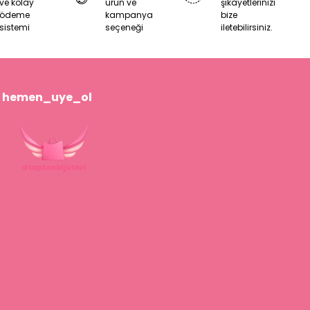
ve kolay
ürün ve
şikayetlerinizi
ödeme
kampanya
bize
sistemi
seçeneği
iletebilirsiniz.
hemen_uye_ol