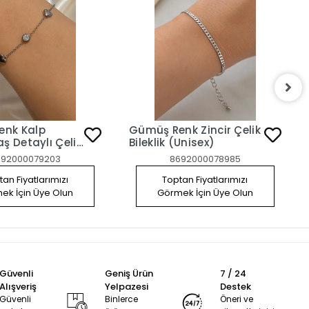
enk Kalp
Gümüş Renk Zincir Çelik
 Detaylı Çelik
Bileklik (Unisex)
692000079203
8692000078985
an Fiyatlarımızı
Toptan Fiyatlarımızı
ek İçin Üye Olun
Görmek İçin Üye Olun
Güvenli
Geniş Ürün
7 / 24
Alışveriş
Yelpazesi
Destek
Güvenli
Binlerce
Öneri ve