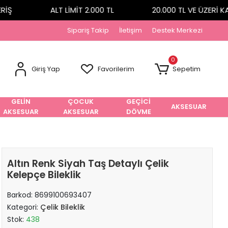
Ş
ALT LİMİT 2.000 TL
20.000 TL VE ÜZERİ KA
Sipariş Takip
İletişim
Destek Merkezi
0
Giriş Yap
Favorilerim
Sepetim
GELİN
ÇOCUK
GEÇİCİ
AKSESUAR
AKSESUAR
AKSESUAR
DÖVME
Altın Renk Siyah Taş Detaylı Çelik
Kelepçe Bileklik
Barkod:
8699100693407
Kategori:
Çelik Bileklik
Stok:
438