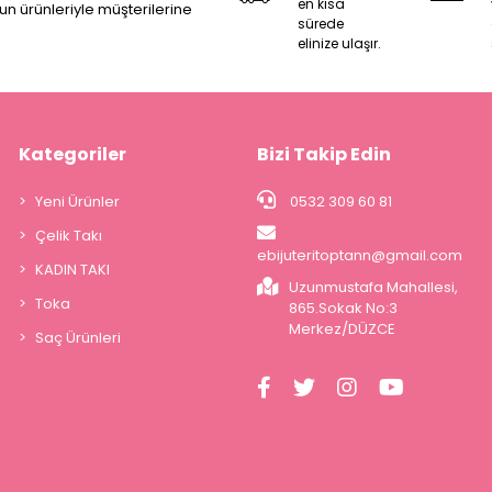
en kısa
zun ürünleriyle müşterilerine
sürede
elinize ulaşır.
Kategoriler
Bizi Takip Edin
Yeni Ürünler
0532 309 60 81
Çelik Takı
ebijuteritoptann@gmail.com
KADIN TAKI
Uzunmustafa Mahallesi,
Toka
865.Sokak No:3
Merkez/DÜZCE
Saç Ürünleri