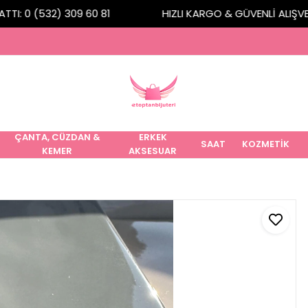
I: 0 (532) 309 60 81
HIZLI KARGO & GÜVENLİ ALIŞVERİ
ÇANTA, CÜZDAN &
ERKEK
SAAT
KOZMETİK
KEMER
AKSESUAR