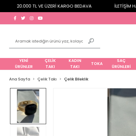
20.000 TL VE ÜZERİ KARGO BEDAVA
İLETİŞİM HATT
YENİ
ÇELİK
KADIN
SAÇ
TOKA
ÜRÜNLER
TAKI
TAKI
ÜRÜNLERİ
Ana Sayfa
Çelik Takı
Çelik Bileklik