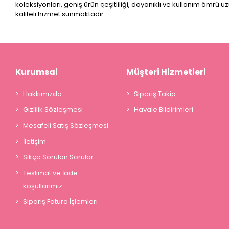
koleksiyonları, geniş ürün çeşitliliği, dayanıklı ve kullanım ömrü u
kaliteli hizmet sunmaktadır.
Kurumsal
Müşteri Hizmetleri
Hakkımızda
Sipariş Takip
Gizlilik Sözleşmesi
Havale Bildirimleri
Mesafeli Satış Sözleşmesi
İletişim
Sıkça Sorulan Sorular
Teslimat ve İade
koşullarımız
Sipariş Fatura İşlemleri