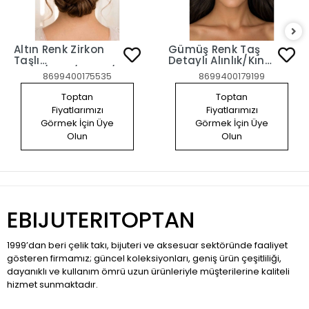
Altın Renk Zirkon
Gümüş Renk Taş
Taşlı
Detaylı Alınlık/Kına
Gelin/Kına/Nişan/Söz
Aksesuarı
8699400175535
8699400179199
Tasarım Saç
Aksesuarı
Toptan
Toptan
Fiyatlarımızı
Fiyatlarımızı
Görmek İçin Üye
Görmek İçin Üye
Olun
Olun
EBIJUTERITOPTAN
1999’dan beri çelik takı, bijuteri ve aksesuar sektöründe faaliyet
gösteren firmamız; güncel koleksiyonları, geniş ürün çeşitliliği,
dayanıklı ve kullanım ömrü uzun ürünleriyle müşterilerine kaliteli
hizmet sunmaktadır.