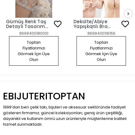
Gümüş Renk Taş
Dekolte/Abiye
Detaylı Tasarım
Yapışkanlı Bra
Şahmeran
Sütyen/ Askısız
8699400180010
8699400116156
Straplez Göğüs
Dikleştirici Sütyen
Toptan
Toptan
80B
Fiyatlarımızı
Fiyatlarımızı
Görmek İçin Üye
Görmek İçin Üye
Olun
Olun
EBIJUTERITOPTAN
1999’dan beri çelik takı, bijuteri ve aksesuar sektöründe faaliyet
gösteren firmamız; güncel koleksiyonları, geniş ürün çeşitliliği,
dayanıklı ve kullanım ömrü uzun ürünleriyle müşterilerine kaliteli
hizmet sunmaktadır.