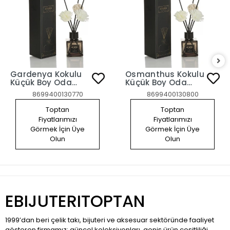
Gardenya Kokulu
Osmanthus Kokulu
Küçük Boy Oda
Küçük Boy Oda
Kokusu
Kokusu
8699400130770
8699400130800
Toptan
Toptan
Fiyatlarımızı
Fiyatlarımızı
Görmek İçin Üye
Görmek İçin Üye
Olun
Olun
EBIJUTERITOPTAN
1999’dan beri çelik takı, bijuteri ve aksesuar sektöründe faaliyet
gösteren firmamız; güncel koleksiyonları, geniş ürün çeşitliliği,