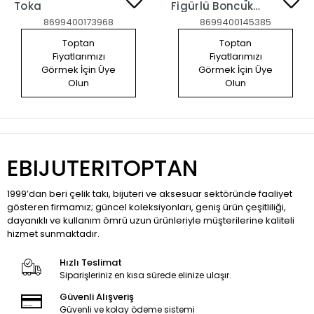
Toka
Figürlü Boncuk
Detaylı 2'li Yan
8699400173968
8699400145385
Toka Set
Toptan
Toptan
Fiyatlarımızı
Fiyatlarımızı
Görmek İçin Üye
Görmek İçin Üye
Olun
Olun
EBIJUTERITOPTAN
1999’dan beri çelik takı, bijuteri ve aksesuar sektöründe faaliyet
gösteren firmamız; güncel koleksiyonları, geniş ürün çeşitliliği,
dayanıklı ve kullanım ömrü uzun ürünleriyle müşterilerine kaliteli
hizmet sunmaktadır.
Hızlı Teslimat
Siparişleriniz en kısa sürede elinize ulaşır.
Güvenli Alışveriş
Güvenli ve kolay ödeme sistemi