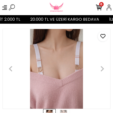
0
İT 2.000 TL
20.000 TL VE ÜZERİ KARGO BEDAVA
İL