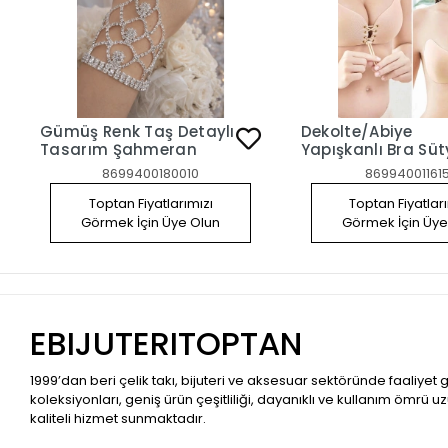
Gümüş Renk Taş Detaylı
Dekolte/Abiye
Tasarım Şahmeran
Yapışkanlı Bra Sü
Askısız Straplez 
8699400180010
86994001161
Dikleştirici Sütyen
Toptan Fiyatlarımızı
Toptan Fiyatlar
Görmek İçin Üye Olun
Görmek İçin Üye
EBIJUTERITOPTAN
1999’dan beri çelik takı, bijuteri ve aksesuar sektöründe faaliyet
koleksiyonları, geniş ürün çeşitliliği, dayanıklı ve kullanım ömrü u
kaliteli hizmet sunmaktadır.