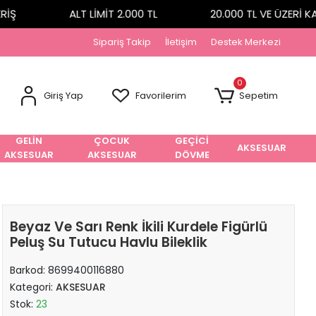
Ş
ALT LİMİT 2.000 TL
20.000 TL VE ÜZERİ KA
Sipariş Takip
İletişim
Destek Merkezi
0
Giriş Yap
Favorilerim
Sepetim
GELİN
ÇOCUK
GEÇİCİ
AKSESUAR
AKSESUAR
AKSESUAR
DÖVME
Beyaz Ve Sarı Renk İkili Kurdele Figürlü
Peluş Su Tutucu Havlu Bileklik
Barkod:
8699400116880
Kategori:
AKSESUAR
Stok:
23