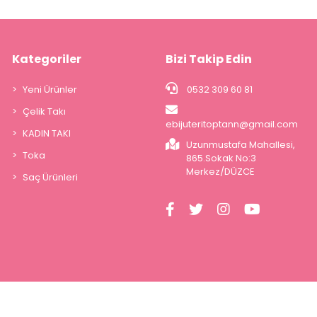
Kategoriler
Bizi Takip Edin
Yeni Ürünler
0532 309 60 81
Çelik Takı
ebijuteritoptann@gmail.com
KADIN TAKI
Uzunmustafa Mahallesi,
Toka
865.Sokak No:3
Merkez/DÜZCE
Saç Ürünleri