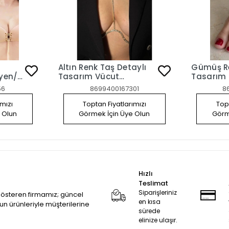
Altın Renk Taş Detaylı
Gümüş Re
tyen/
Tasarım Vücut
Tasarım 
Göğüs
Aksesuar
Şahmera
56
8699400167301
8
 80B
ımızı
Toptan Fiyatlarımızı
Topt
 Olun
Görmek İçin Üye Olun
Görm
Hızlı
Teslimat
Siparişleriniz
 gösteren firmamız; güncel
en kısa
zun ürünleriyle müşterilerine
sürede
elinize ulaşır.