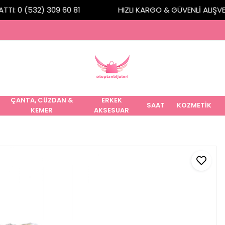
TI: 0 (532) 309 60 81
HIZLI KARGO & GÜVENLİ ALIŞVERİ
ÇANTA, CÜZDAN &
ERKEK
SAAT
KOZMETİK
KEMER
AKSESUAR