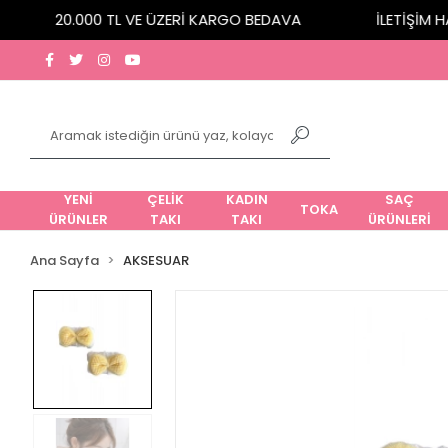
20.000 TL VE ÜZERİ KARGO BEDAVA
İLETİŞİM HAT
YENİ
ÇELİK
KADIN
SAÇ
TOKA
ÜRÜNLER
TAKI
TAKI
ÜRÜNLERİ
Ana Sayfa
AKSESUAR