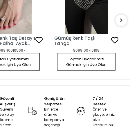
nk Taş Detaylı
Gümüş Renk Taşlı
Halhal Ayak
Tanga
nı
699400165697
8699100716168
an Fiyatlarımızı
Toptan Fiyatlarımızı
ek İçin Üye Olun
Görmek İçin Üye Olun
Güvenli
Geniş Ürün
7 / 24
Alışveriş
Yelpazesi
Destek
Güvenli
Binlerce
Öneri ve
ve kolay
ürün ve
şikayetlerinizi
ödeme
kampanya
bize
sistemi
seçeneği
iletebilirsiniz.