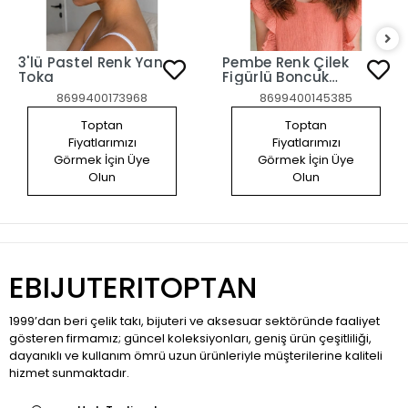
3'lü Pastel Renk Yan
Pembe Renk Çilek
Toka
Figürlü Boncuk
Detaylı 2'li Yan
8699400173968
8699400145385
Toka Set
Toptan
Toptan
Fiyatlarımızı
Fiyatlarımızı
Görmek İçin Üye
Görmek İçin Üye
Olun
Olun
EBIJUTERITOPTAN
1999’dan beri çelik takı, bijuteri ve aksesuar sektöründe faaliyet
gösteren firmamız; güncel koleksiyonları, geniş ürün çeşitliliği,
dayanıklı ve kullanım ömrü uzun ürünleriyle müşterilerine kaliteli
hizmet sunmaktadır.