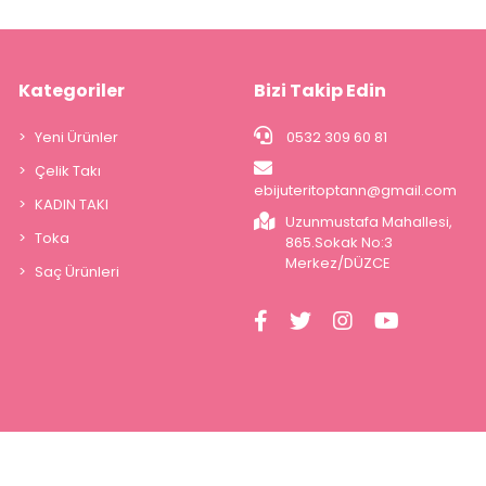
Kategoriler
Bizi Takip Edin
Yeni Ürünler
0532 309 60 81
Çelik Takı
ebijuteritoptann@gmail.com
KADIN TAKI
Uzunmustafa Mahallesi,
Toka
865.Sokak No:3
Merkez/DÜZCE
Saç Ürünleri