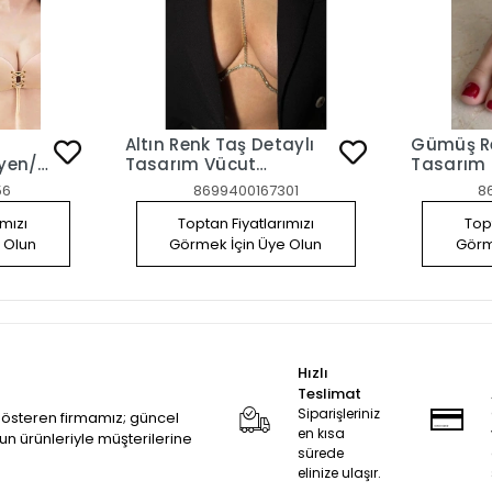
Altın Renk Taş Detaylı
Gümüş Re
tyen/
Tasarım Vücut
Tasarım 
Göğüs
Aksesuar
Şahmera
56
8699400167301
8
 80B
ımızı
Toptan Fiyatlarımızı
Topt
 Olun
Görmek İçin Üye Olun
Görm
Hızlı
Teslimat
Siparişleriniz
 gösteren firmamız; güncel
en kısa
zun ürünleriyle müşterilerine
sürede
elinize ulaşır.