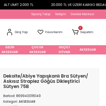
ALT LİMİT 2.000 TL
20.000 TL VE ÜZERİ KARGO BEDAVA
Sipariş Takip
İletişim
Destek Merkezi
0
Giriş Yap
Favorilerim
Sepetim
GELİN
ÇOCUK
GEÇİCİ
AKSESUAR
AKSESUAR
AKSESUAR
DÖVME
Dekolte/Abiye Yapışkanlı Bra Sütyen/
Askısız Straplez Göğüs Dikleştirici
Sütyen 75B
Barkod:
8699400116149
Kategori:
AKSESUAR