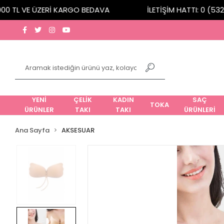
 TL VE ÜZERİ KARGO BEDAVA
İLETİŞİM HATTI: 0 (532) 
YENİ
ÇELİK
KADIN
SAÇ
TOKA
ÜRÜNLER
TAKI
TAKI
ÜRÜNLERİ
Ana Sayfa
AKSESUAR