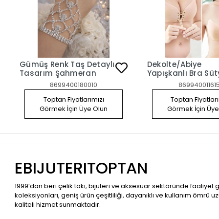
Gümüş Renk Taş Detaylı
Dekolte/Abiye
Tasarım Şahmeran
Yapışkanlı Bra Sü
Askısız Straplez 
8699400180010
86994001161
Dikleştirici Sütyen
Toptan Fiyatlarımızı
Toptan Fiyatlar
Görmek İçin Üye Olun
Görmek İçin Üye
EBIJUTERITOPTAN
1999’dan beri çelik takı, bijuteri ve aksesuar sektöründe faaliyet
koleksiyonları, geniş ürün çeşitliliği, dayanıklı ve kullanım ömrü u
kaliteli hizmet sunmaktadır.