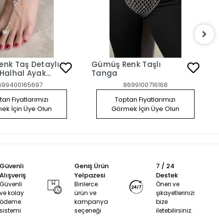
nk Taş Detaylı
Gümüş Renk Taşlı
Halhal Ayak
Tanga
nı
699400165697
8699100716168
an Fiyatlarımızı
Toptan Fiyatlarımızı
ek İçin Üye Olun
Görmek İçin Üye Olun
Güvenli
Geniş Ürün
7 / 24
Alışveriş
Yelpazesi
Destek
Güvenli
Binlerce
Öneri ve
ve kolay
ürün ve
şikayetlerinizi
ödeme
kampanya
bize
sistemi
seçeneği
iletebilirsiniz.