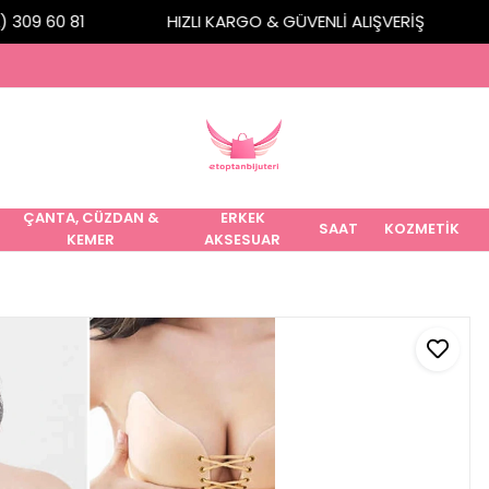
309 60 81
HIZLI KARGO & GÜVENLİ ALIŞVERİŞ
ÇANTA, CÜZDAN &
ERKEK
SAAT
KOZMETİK
KEMER
AKSESUAR