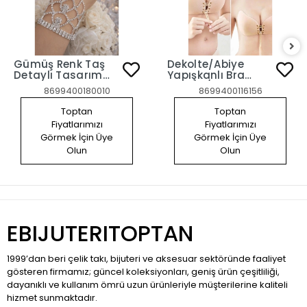
Gümüş Renk Taş
Dekolte/Abiye
Detaylı Tasarım
Yapışkanlı Bra
Şahmeran
Sütyen/ Askısız
8699400180010
8699400116156
Straplez Göğüs
Dikleştirici Sütyen
Toptan
Toptan
80B
Fiyatlarımızı
Fiyatlarımızı
Görmek İçin Üye
Görmek İçin Üye
Olun
Olun
EBIJUTERITOPTAN
1999’dan beri çelik takı, bijuteri ve aksesuar sektöründe faaliyet
gösteren firmamız; güncel koleksiyonları, geniş ürün çeşitliliği,
dayanıklı ve kullanım ömrü uzun ürünleriyle müşterilerine kaliteli
hizmet sunmaktadır.