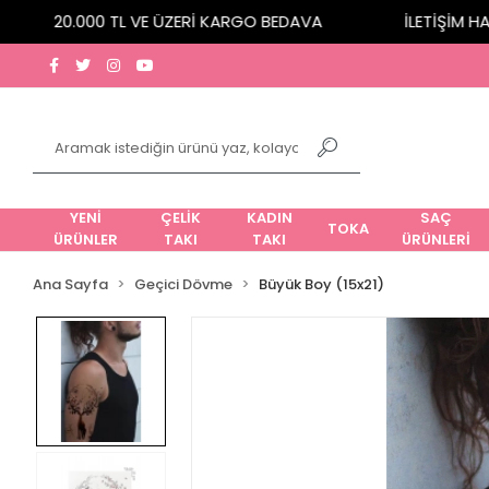
20.000 TL VE ÜZERİ KARGO BEDAVA
İLETİŞİM HATTI
YENİ
ÇELİK
KADIN
SAÇ
TOKA
ÜRÜNLER
TAKI
TAKI
ÜRÜNLERİ
Ana Sayfa
Geçici Dövme
Büyük Boy (15x21)