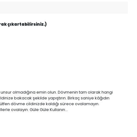
k çıkartabilirsiniz.)
ci unsur olmadığına emin olun. Dövmenin tam olarak hangi
ldinize bakacak şekilde yapıştırın. Birkaç saniye kâğıdın
 Lütfen dövme cildinizde kaldığı sürece ovalamayın.
rle ovalayın. Güle Güle Kullanın...