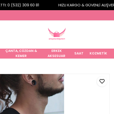
: 0 (532) 309 60 81
HIZLI KARGO & GÜVENLİ ALIŞVERİŞ
ÇANTA, CÜZDAN &
ERKEK
SAAT
KOZMETİK
KEMER
AKSESUAR