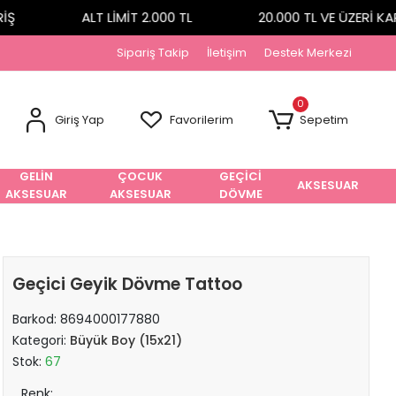
ALT LİMİT 2.000 TL
20.000 TL VE ÜZERİ KAR
Sipariş Takip
İletişim
Destek Merkezi
0
Giriş Yap
Favorilerim
Sepetim
GELİN
ÇOCUK
GEÇİCİ
AKSESUAR
AKSESUAR
AKSESUAR
DÖVME
Geçici Geyik Dövme Tattoo
Barkod:
8694000177880
Kategori:
Büyük Boy (15x21)
Stok:
67
Renk: