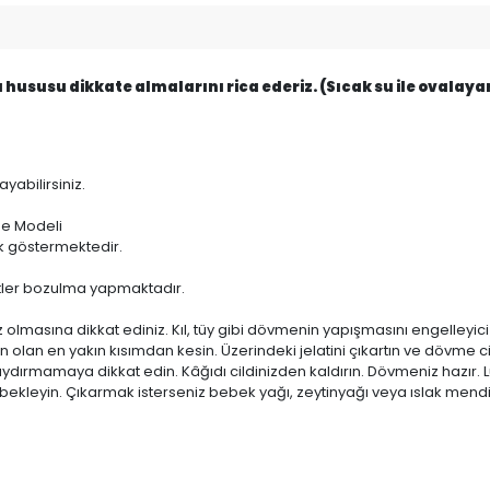
ususu dikkate almalarını rica ederiz. (Sıcak su ile ovalayara
abilirsiniz.
me Modeli
lik göstermektedir.
etler bozulma yapmaktadır.
olmasına dikkat ediniz. Kıl, tüy gibi dövmenin yapışmasını engelleyi
olan en yakın kısımdan kesin. Üzerindeki jelatini çıkartın ve dövme ci
kaydırmamaya dikkat edin. Kâğıdı cildinizden kaldırın. Dövmeniz hazır.
kleyin. Çıkarmak isterseniz bebek yağı, zeytinyağı veya ıslak mendille