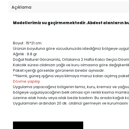
Açıklama
Modellerimiz su geçirmemektedir. Abdest alanların bu h
Boyut : 15*21 cm.
Ürünün boyutuna göre vücudunuzda istediğiniz bölgeye uygulay
Ağırlık : 9.8 gr.
Doğal Naturel Görünümlü, Ortalama 2 Hafta Kalıcı Geçici Döv
Kalıcılık süresi cildinizin yağlı ve kuru olmasına göre değişken
Paket içeriği görselde görünenin birebir aynısıdır.
**Nemli, güneş ışığına veya klimaya maruz kalan açılmış pak
Dövme yapılışı
Uygulama yapacağınız bölgenin temiz, kuru, kremsiz ve yağsız 
bölgeye uygulayacağının belli olması için renkli kısıma mümkün 
üzerine ıslak havlu veya ıslak bezle bastırın. Bu arada kağıdı 
Uygulamanın ardından 20 dk. cildinizi germeyin ve kurumasını be