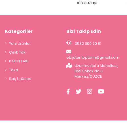
elinize ulaşır.
Kategoriler
Bizi Takip Edin
Yeni Ürünler
0532 309 60 81
Çelik Takı
ebijuteritoptann@gmail.com
KADIN TAKI
Uzunmustafa Mahallesi,
Toka
865.Sokak No:3
Merkez/DÜZCE
Saç Ürünleri