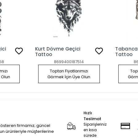
ici
Kurt Dövme Geçici
Tabanca
Tattoo
Tattoo
58
8699400187514
8
ımızı
Toptan Fiyatlarımızı
Topt
 Olun
Görmek İçin Üye Olun
Görm
Hızlı
Teslimat
Siparişleriniz
 gösteren firmamız; güncel
en kısa
zun ürünleriyle müşterilerine
sürede