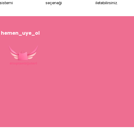
sistemi
seçeneği
iletebilirsiniz.
hemen_uye_ol