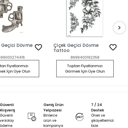
 Geçici Dövme
Çiçek Geçici Dövme
Tattoo
699000274416
8699400192358
an Fiyatlarımızı
Toptan Fiyatlarımızı
ek İçin Üye Olun
Görmek İçin Üye Olun
Güvenli
Geniş Ürün
7 / 24
Alışveriş
Yelpazesi
Destek
Güvenli
Binlerce
Öneri ve
ve kolay
ürün ve
şikayetlerinizi
ödeme
kampanya
bize