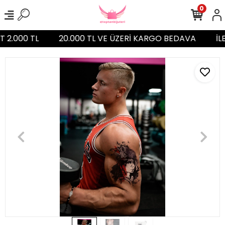
0
T 2.000 TL
20.000 TL VE ÜZERİ KARGO BEDAVA
İL