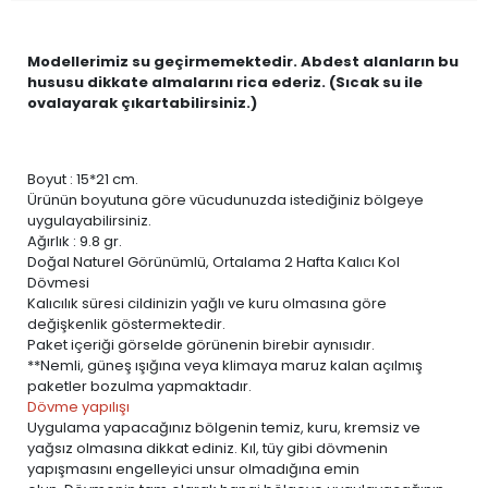
Modellerimiz su geçirmemektedir. Abdest alanların bu
hususu dikkate almalarını rica ederiz. (Sıcak su ile
ovalayarak çıkartabilirsiniz.)
Boyut : 15*21 cm.
Ürünün boyutuna göre vücudunuzda istediğiniz bölgeye
uygulayabilirsiniz.
Ağırlık : 9.8 gr.
Doğal Naturel Görünümlü, Ortalama 2 Hafta Kalıcı Kol
Dövmesi
Kalıcılık süresi cildinizin yağlı ve kuru olmasına göre
değişkenlik göstermektedir.
Paket içeriği görselde görünenin birebir aynısıdır.
**Nemli, güneş ışığına veya klimaya maruz kalan açılmış
paketler bozulma yapmaktadır.
Dövme yapılışı
Uygulama yapacağınız bölgenin temiz, kuru, kremsiz ve
yağsız olmasına dikkat ediniz. Kıl, tüy gibi dövmenin
yapışmasını engelleyici unsur olmadığına emin