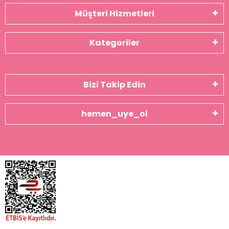
Müşteri Hizmetleri
Kategoriler
Bizi Takip Edin
hemen_uye_ol