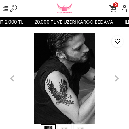
0
T 2.000 TL
20.000 TL VE ÜZERİ KARGO BEDAVA
İL