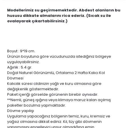
Modellerimiz su geçirmemektedir. Abdest alanların bu
hususu dikkate almalarını rica ederiz. (Sıcak su ile
ovalayarak çıkartabilirsiniz.)
Boyut : 9*19 cm.
Ürünün boyutuna göre vücudunuzda istediğiniz bölgeye
uygulayabilirsiniz.
Ağırlık : 5.4 gr.
Doğal Naturel Görünümlü, Ortalama 2 Hafta Kalıcı Kol
Dövmesi
Kalıcılık süresi cildinizin yağlı ve kuru olmasına göre
değişkenlik göstermektedir.
Paket içeriği görselde görünenin birebir aynısıdır.
**Nemli, güneş ışığına veya klimaya maruz kalan açılmış
paketler bozulma yapmaktadır.
Dövme yapılışı
Uygulama yapacağınız bölgenin temiz, kuru, kremsiz ve
yağsız olmasına dikkat ediniz. Kıl, tüy gibi dövmenin
yapışmasını engelleyici unsur olmadığına emin