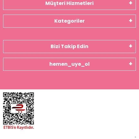
Müşteri Hizmetleri
Kategoriler
Bizi Takip Edin
hemen_uye_ol