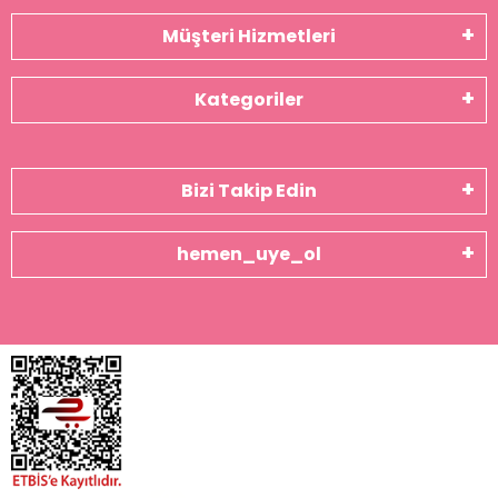
Müşteri Hizmetleri
Kategoriler
Bizi Takip Edin
hemen_uye_ol