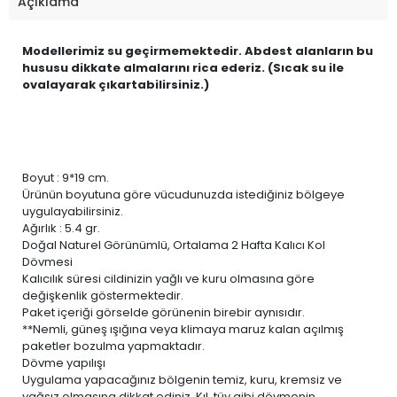
Açıklama
Modellerimiz su geçirmemektedir. Abdest alanların bu
hususu dikkate almalarını rica ederiz. (Sıcak su ile
ovalayarak çıkartabilirsiniz.)
Boyut : 9*19 cm.
Ürünün boyutuna göre vücudunuzda istediğiniz bölgeye
uygulayabilirsiniz.
Ağırlık : 5.4 gr.
Doğal Naturel Görünümlü, Ortalama 2 Hafta Kalıcı Kol
Dövmesi
Kalıcılık süresi cildinizin yağlı ve kuru olmasına göre
değişkenlik göstermektedir.
Paket içeriği görselde görünenin birebir aynısıdır.
**Nemli, güneş ışığına veya klimaya maruz kalan açılmış
paketler bozulma yapmaktadır.
Dövme yapılışı
Uygulama yapacağınız bölgenin temiz, kuru, kremsiz ve
yağsız olmasına dikkat ediniz. Kıl, tüy gibi dövmenin