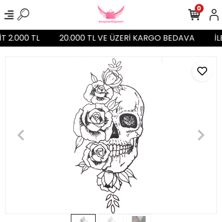
0
T 2.000 TL
20.000 TL VE ÜZERİ KARGO BEDAVA
İL