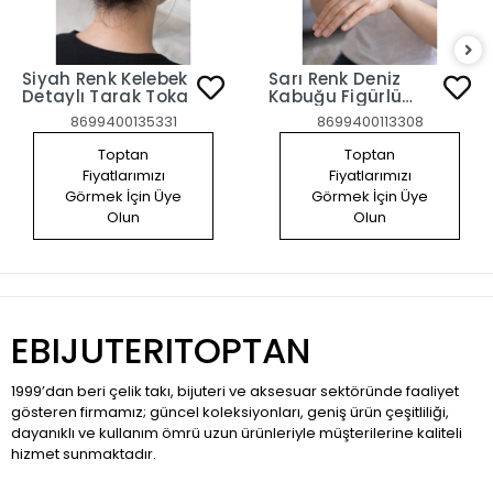
Siyah Renk Kelebek
Sarı Renk Deniz
Detaylı Tarak Toka
Kabuğu Figürlü
Doldurulabilir Krem
8699400135331
8699400113308
Kutusu
Toptan
Toptan
Fiyatlarımızı
Fiyatlarımızı
Görmek İçin Üye
Görmek İçin Üye
Olun
Olun
EBIJUTERITOPTAN
1999’dan beri çelik takı, bijuteri ve aksesuar sektöründe faaliyet
gösteren firmamız; güncel koleksiyonları, geniş ürün çeşitliliği,
dayanıklı ve kullanım ömrü uzun ürünleriyle müşterilerine kaliteli
hizmet sunmaktadır.