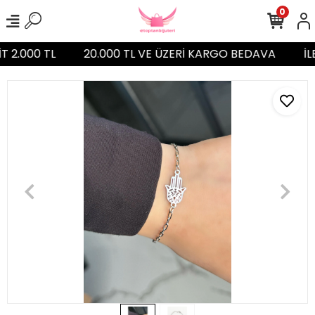
0
T 2.000 TL
20.000 TL VE ÜZERİ KARGO BEDAVA
İL