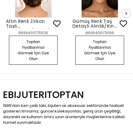
Altın Renk Zirkon
Gümüş Renk Taş
Taşlı
Detaylı Alınlık/Kına
Gelin/Kına/Nişan/Söz
Aksesuarı
8699400175535
8699400179199
Tasarım Saç
Aksesuarı
Toptan
Toptan
Fiyatlarımızı
Fiyatlarımızı
Görmek İçin Üye
Görmek İçin Üye
Olun
Olun
EBIJUTERITOPTAN
1999’dan beri çelik takı, bijuteri ve aksesuar sektöründe faaliyet
gösteren firmamız; güncel koleksiyonları, geniş ürün çeşitliliği,
dayanıklı ve kullanım ömrü uzun ürünleriyle müşterilerine kaliteli
hizmet sunmaktadır.