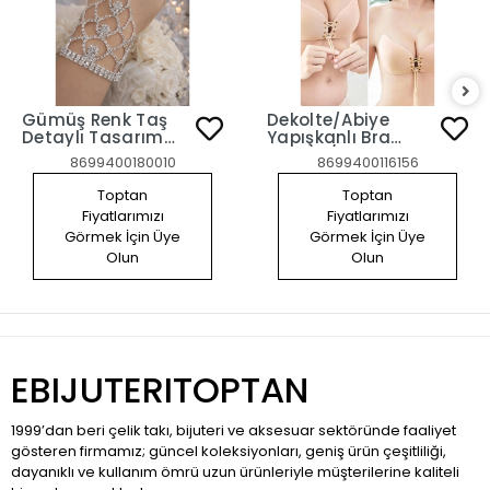
Gümüş Renk Taş
Dekolte/Abiye
Detaylı Tasarım
Yapışkanlı Bra
Şahmeran
Sütyen/ Askısız
8699400180010
8699400116156
Straplez Göğüs
Dikleştirici Sütyen
Toptan
Toptan
80B
Fiyatlarımızı
Fiyatlarımızı
Görmek İçin Üye
Görmek İçin Üye
Olun
Olun
EBIJUTERITOPTAN
1999’dan beri çelik takı, bijuteri ve aksesuar sektöründe faaliyet
gösteren firmamız; güncel koleksiyonları, geniş ürün çeşitliliği,
dayanıklı ve kullanım ömrü uzun ürünleriyle müşterilerine kaliteli