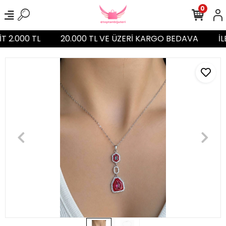
0
T 2.000 TL
20.000 TL VE ÜZERİ KARGO BEDAVA
İL