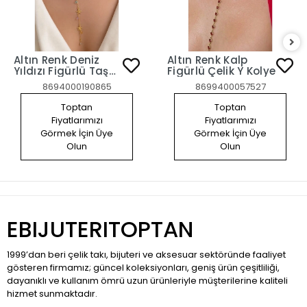
Altın Renk Deniz
Altın Renk Kalp
Yıldızı Figürlü Taş
Figürlü Çelik Y Kolye
Detaylı Çelik Y
8694000190865
8699400057527
Kolye
Toptan
Toptan
Fiyatlarımızı
Fiyatlarımızı
Görmek İçin Üye
Görmek İçin Üye
Olun
Olun
EBIJUTERITOPTAN
1999’dan beri çelik takı, bijuteri ve aksesuar sektöründe faaliyet
gösteren firmamız; güncel koleksiyonları, geniş ürün çeşitliliği,
dayanıklı ve kullanım ömrü uzun ürünleriyle müşterilerine kaliteli
hizmet sunmaktadır.