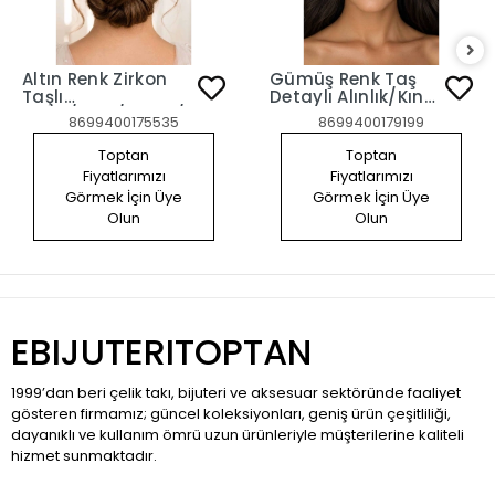
Altın Renk Zirkon
Gümüş Renk Taş
Taşlı
Detaylı Alınlık/Kına
Gelin/Kına/Nişan/Söz
Aksesuarı
8699400175535
8699400179199
Tasarım Saç
Aksesuarı
Toptan
Toptan
Fiyatlarımızı
Fiyatlarımızı
Görmek İçin Üye
Görmek İçin Üye
Olun
Olun
EBIJUTERITOPTAN
1999’dan beri çelik takı, bijuteri ve aksesuar sektöründe faaliyet
gösteren firmamız; güncel koleksiyonları, geniş ürün çeşitliliği,
dayanıklı ve kullanım ömrü uzun ürünleriyle müşterilerine kaliteli
hizmet sunmaktadır.