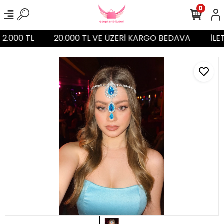
0
 2.000 TL
20.000 TL VE ÜZERİ KARGO BEDAVA
İLE