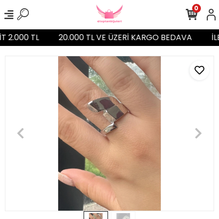
0
T 2.000 TL
20.000 TL VE ÜZERİ KARGO BEDAVA
İL