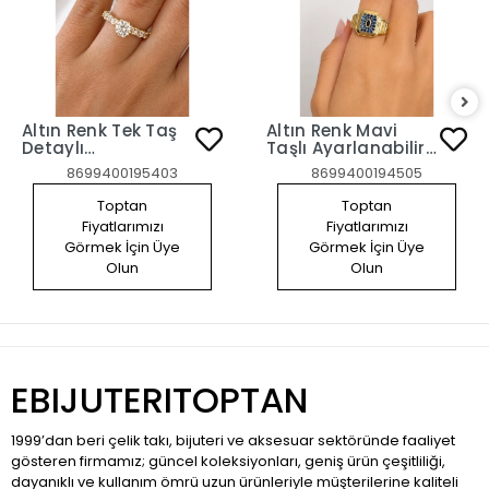
Altın Renk Tek Taş
Altın Renk Mavi
Detaylı
Taşlı Ayarlanabilir
Ayarlanabilir Yüzük
Yüzük
8699400195403
8699400194505
Toptan
Toptan
Fiyatlarımızı
Fiyatlarımızı
Görmek İçin Üye
Görmek İçin Üye
Olun
Olun
EBIJUTERITOPTAN
1999’dan beri çelik takı, bijuteri ve aksesuar sektöründe faaliyet
gösteren firmamız; güncel koleksiyonları, geniş ürün çeşitliliği,
dayanıklı ve kullanım ömrü uzun ürünleriyle müşterilerine kaliteli