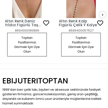
Altın Renk Deniz
Altın Renk Kalp
Yıldızı Figürlü Taş
Figürlü Çelik Y Kolye
Detaylı Çelik Y
8694000190865
8699400057527
Kolye
Toptan
Toptan
Fiyatlarımızı
Fiyatlarımızı
Görmek İçin Üye
Görmek İçin Üye
Olun
Olun
EBIJUTERITOPTAN
1999’dan beri çelik takı, bijuteri ve aksesuar sektöründe faaliyet
gösteren firmamız; güncel koleksiyonları, geniş ürün çeşitliliği,
dayanıklı ve kullanım ömrü uzun ürünleriyle müşterilerine kaliteli
hizmet sunmaktadır.