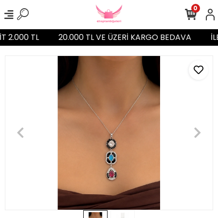
0
T 2.000 TL
20.000 TL VE ÜZERİ KARGO BEDAVA
İL