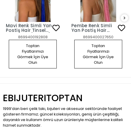
Mavi Renk Simli Yan
Pembe Renk Simli
Postiş Hair Tinsel
Yan Postiş Hair
Shiny Hair (50 Cm)
Tinsel Shiny Hair
8699400192808
8699400027650
(50 Cm)
Toptan
Toptan
Fiyatlarımızı
Fiyatlarımızı
Görmek İçin Üye
Görmek İçin Üye
Olun
Olun
EBIJUTERITOPTAN
1999’dan beri çelik takı, bijuteri ve aksesuar sektöründe faaliyet
gösteren firmamız; güncel koleksiyonları, geniş ürün çeşitliliği,
dayanıklı ve kullanım ömrü uzun ürünleriyle müşterilerine kaliteli
hizmet sunmaktadır.