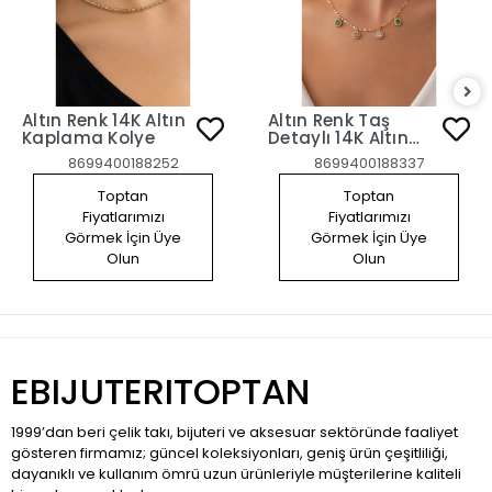
Altın Renk 14K Altın
Altın Renk Taş
Kaplama Kolye
Detaylı 14K Altın
Kaplama Kolye
8699400188252
8699400188337
Toptan
Toptan
Fiyatlarımızı
Fiyatlarımızı
Görmek İçin Üye
Görmek İçin Üye
Olun
Olun
EBIJUTERITOPTAN
1999’dan beri çelik takı, bijuteri ve aksesuar sektöründe faaliyet
gösteren firmamız; güncel koleksiyonları, geniş ürün çeşitliliği,
dayanıklı ve kullanım ömrü uzun ürünleriyle müşterilerine kaliteli