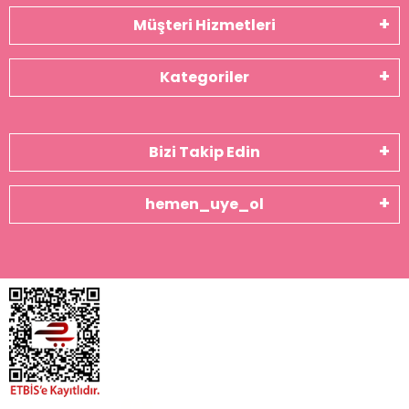
Müşteri Hizmetleri
Kategoriler
Bizi Takip Edin
hemen_uye_ol