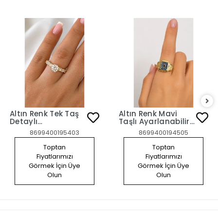
Altın Renk Tek Taş
Altın Renk Mavi
Detaylı
Taşlı Ayarlanabilir
Ayarlanabilir Yüzük
Yüzük
8699400195403
8699400194505
Toptan
Toptan
Fiyatlarımızı
Fiyatlarımızı
Görmek İçin Üye
Görmek İçin Üye
Olun
Olun