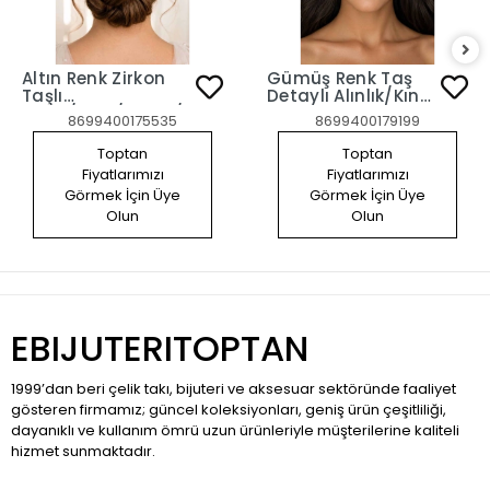
Altın Renk Zirkon
Gümüş Renk Taş
Taşlı
Detaylı Alınlık/Kına
Gelin/Kına/Nişan/Söz
Aksesuarı
8699400175535
8699400179199
Tasarım Saç
Aksesuarı
Toptan
Toptan
Fiyatlarımızı
Fiyatlarımızı
Görmek İçin Üye
Görmek İçin Üye
Olun
Olun
EBIJUTERITOPTAN
1999’dan beri çelik takı, bijuteri ve aksesuar sektöründe faaliyet
gösteren firmamız; güncel koleksiyonları, geniş ürün çeşitliliği,
dayanıklı ve kullanım ömrü uzun ürünleriyle müşterilerine kaliteli
hizmet sunmaktadır.