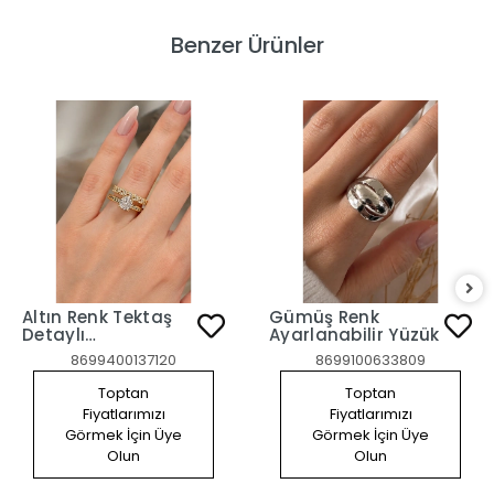
Benzer Ürünler
Altın Renk Tektaş
Gümüş Renk
Detaylı
Ayarlanabilir Yüzük
Ayarlanabilir Yüzük
8699400137120
8699100633809
Toptan
Toptan
Fiyatlarımızı
Fiyatlarımızı
Görmek İçin Üye
Görmek İçin Üye
Olun
Olun