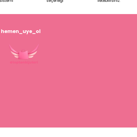
sistemi
seçeneği
iletebilirsiniz.
hemen_uye_ol