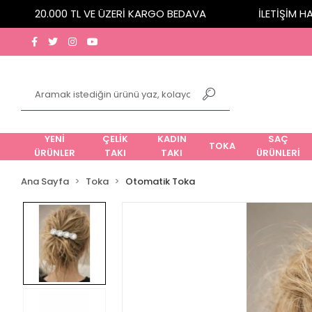
20.000 TL VE ÜZERİ KARGO BEDAVA
İLETİŞİM HATT
YENİ
ÇELİK
KADIN
SAÇ
TOKA
ÜRÜNLER
TAKI
TAKI
ÜRÜNLERİ
Ana Sayfa
Toka
Otomatik Toka