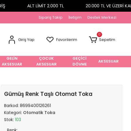
Ş
ALT LİMİT 2.000 TL
20.000 TL VE ÜZERİ KA
Sipariş Takip
İletişim
Destek Merkezi
0
Giriş Yap
Favorilerim
Sepetim
GELİN
ÇOCUK
GEÇİCİ
AKSESUAR
AKSESUAR
AKSESUAR
DÖVME
Gümüş Renk Taşlı Otomat Toka
Barkod:
8699400126261
Kategori:
Otomatik Toka
Stok:
103
Renk: