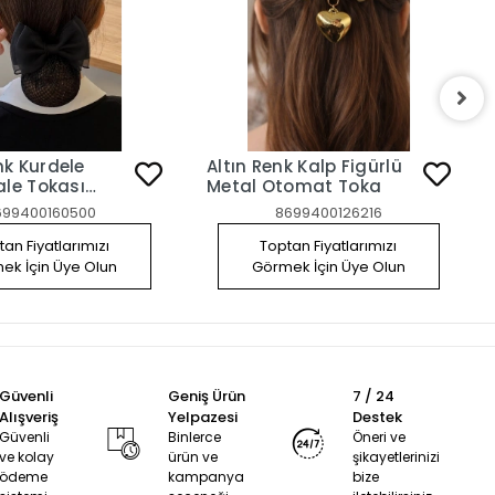
nk Kurdele
Altın Renk Kalp Figürlü
ale Tokası
Metal Otomat Toka
ipsli File Toka
699400160500
8699400126216
an Fiyatlarımızı
Toptan Fiyatlarımızı
ek İçin Üye Olun
Görmek İçin Üye Olun
Güvenli
Geniş Ürün
7 / 24
Alışveriş
Yelpazesi
Destek
Güvenli
Binlerce
Öneri ve
ve kolay
ürün ve
şikayetlerinizi
ödeme
kampanya
bize