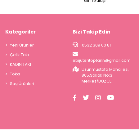
elinize ulaşır.
Kategoriler
Bizi Takip Edin
Yeni Ürünler
0532 309 60 81
Çelik Takı
ebijuteritoptann@gmail.com
KADIN TAKI
Uzunmustafa Mahallesi,
Toka
865.Sokak No:3
Merkez/DÜZCE
Saç Ürünleri