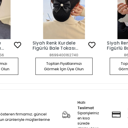
e
Siyah Renk Kurdele
Siyah Re
ı
Figürlü Bale Tokası
Figürlü B
e Toka
Otomat Klipsli File Toka
Otomat Kl
56
8699400162740
8
ımızı
Toptan Fiyatlarımızı
Topt
 Olun
Görmek İçin Üye Olun
Görm
Hızlı
Teslimat
Siparişleriniz
 gösteren firmamız; güncel
en kısa
zun ürünleriyle müşterilerine
sürede