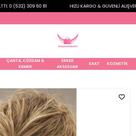
I: 0 (532) 309 60 81
HIZLI KARGO & GÜVENLİ ALIŞVERİ
ÇANTA, CÜZDAN &
ERKEK
SAAT
KOZMETİK
KEMER
AKSESUAR