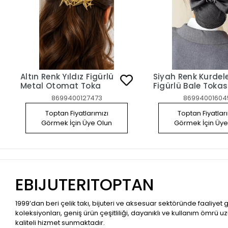
Altın Renk Yıldız Figürlü
Siyah Renk Kurdel
Metal Otomat Toka
Figürlü Bale Tokas
Otomat Klipsli Fil
8699400127473
86994001604
Toptan Fiyatlarımızı
Toptan Fiyatlar
Görmek İçin Üye Olun
Görmek İçin Üye
EBIJUTERITOPTAN
1999’dan beri çelik takı, bijuteri ve aksesuar sektöründe faaliyet
koleksiyonları, geniş ürün çeşitliliği, dayanıklı ve kullanım ömrü u
kaliteli hizmet sunmaktadır.