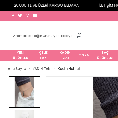
20.000 TL VE ÜZERİ KARGO BEDAVA
İLETİŞİM HATT
YENİ
ÇELİK
KADIN
SAÇ
TOKA
ÜRÜNLER
TAKI
TAKI
ÜRÜNLERİ
Ana Sayfa
KADIN TAKI
Kadın Halhal