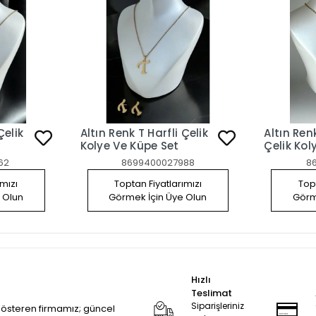
Çelik
Altın Renk T Harfli Çelik
Altın Ren
Kolye Ve Küpe Set
Çelik Kol
62
8699400027988
8
ımızı
Toptan Fiyatlarımızı
Topt
 Olun
Görmek İçin Üye Olun
Görm
Hızlı
Teslimat
Siparişleriniz
 gösteren firmamız; güncel