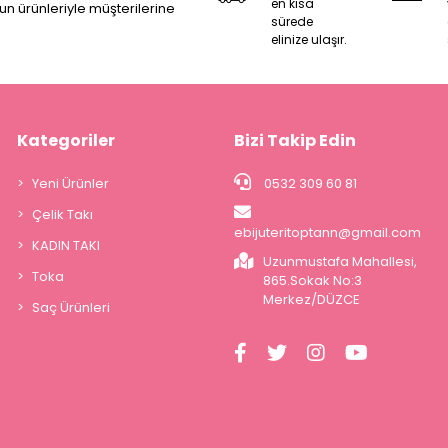
en kısa
zun ürünleriyle müşterilerine
sürede
elinize ulaşır.
Kategoriler
Bizi Takip Edin
Yeni Ürünler
0532 309 60 81
Çelik Takı
ebijuteritoptann@gmail.com
KADIN TAKI
Uzunmustafa Mahallesi,
Toka
865.Sokak No:3
Merkez/DÜZCE
Saç Ürünleri