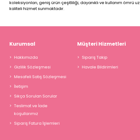
koleksiyonları, geniş ürün çeşitliliği, dayanıklı ve kullanım ömrü u
kaliteli hizmet sunmaktadır.
Kurumsal
Müşteri Hizmetleri
Hakkımızda
Sipariş Takip
Gizlilik Sözleşmesi
Havale Bildirimleri
Mesafeli Satış Sözleşmesi
İletişim
Sıkça Sorulan Sorular
Teslimat ve İade
koşullarımız
Sipariş Fatura İşlemleri