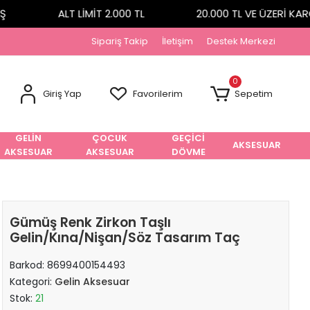
ALT LİMİT 2.000 TL
20.000 TL VE ÜZERİ KARG
Sipariş Takip
İletişim
Destek Merkezi
0
Giriş Yap
Favorilerim
Sepetim
GELİN
ÇOCUK
GEÇİCİ
AKSESUAR
AKSESUAR
AKSESUAR
DÖVME
Gümüş Renk Zirkon Taşlı
Gelin/Kına/Nişan/Söz Tasarım Taç
Barkod:
8699400154493
Kategori:
Gelin Aksesuar
Stok:
21