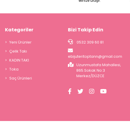
elinize ulaşır.
Kategoriler
Bizi Takip Edin
Yeni Ürünler
0532 309 60 81
Çelik Takı
ebijuteritoptann@gmail.com
KADIN TAKI
Uzunmustafa Mahallesi,
Toka
865.Sokak No:3
Merkez/DÜZCE
Saç Ürünleri