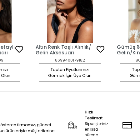
etaylı
Altın Renk Taşlı Alınlık/
Gümüş Re
uarı
Gelin Aksesuarı
Gelin/Kı
Tasarım
99
8699400179182
8
ımızı
Toptan Fiyatlarımızı
Topt
 Olun
Görmek İçin Üye Olun
Görm
Hızlı
Teslimat
Siparişleriniz
 gösteren firmamız; güncel
en kısa
zun ürünleriyle müşterilerine
sürede