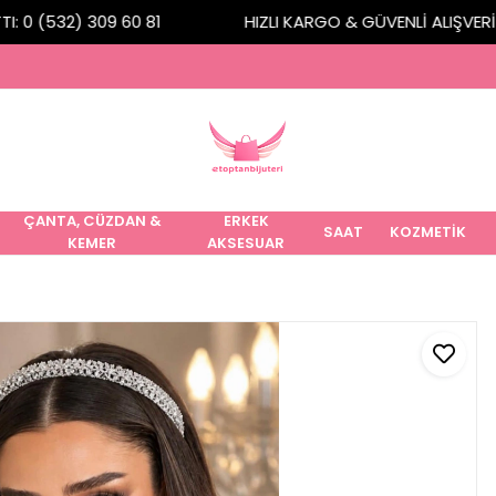
 0 (532) 309 60 81
HIZLI KARGO & GÜVENLİ ALIŞVERİŞ
ÇANTA, CÜZDAN &
ERKEK
SAAT
KOZMETİK
KEMER
AKSESUAR