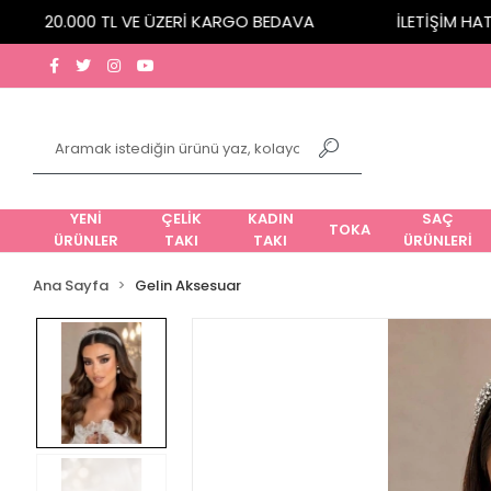
20.000 TL VE ÜZERİ KARGO BEDAVA
İLETİŞİM HATTI:
YENİ
ÇELİK
KADIN
SAÇ
TOKA
ÜRÜNLER
TAKI
TAKI
ÜRÜNLERİ
Ana Sayfa
Gelin Aksesuar