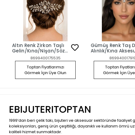
Altın Renk Zirkon Taşlı
Gümüş Renk Taş D
Gelin/Kına/Nişan/Söz
Alınlık/Kına Akses
Tasarım Saç Aksesuarı
8699400175535
86994001791
Toptan Fiyatlarımızı
Toptan Fiyatlar
Görmek İçin Üye Olun
Görmek İçin Üye
EBIJUTERITOPTAN
1999’dan beri çelik takı, bijuteri ve aksesuar sektöründe faaliyet
koleksiyonları, geniş ürün çeşitliliği, dayanıklı ve kullanım ömrü u
kaliteli hizmet sunmaktadır.