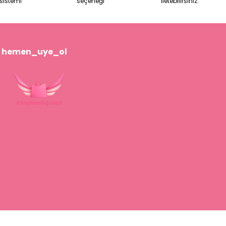
sistemi
seçeneği
iletebilirsiniz.
hemen_uye_ol