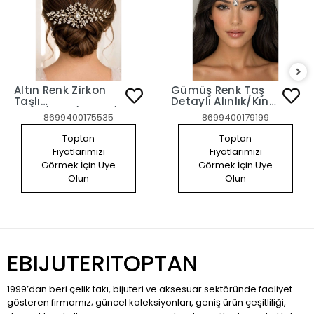
Altın Renk Zirkon
Gümüş Renk Taş
Taşlı
Detaylı Alınlık/Kına
Gelin/Kına/Nişan/Söz
Aksesuarı
8699400175535
8699400179199
Tasarım Saç
Aksesuarı
Toptan
Toptan
Fiyatlarımızı
Fiyatlarımızı
Görmek İçin Üye
Görmek İçin Üye
Olun
Olun
EBIJUTERITOPTAN
1999’dan beri çelik takı, bijuteri ve aksesuar sektöründe faaliyet
gösteren firmamız; güncel koleksiyonları, geniş ürün çeşitliliği,